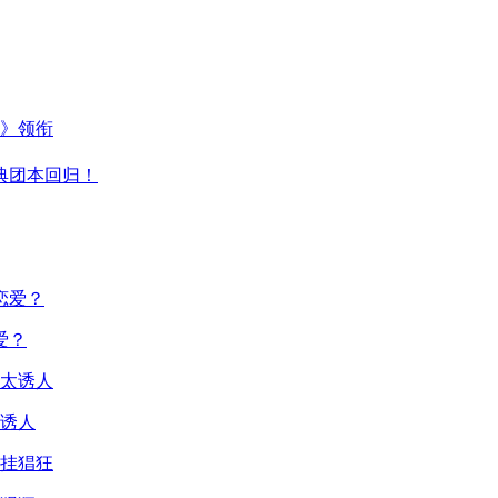
主》领衔
典团本回归！
爱？
诱人