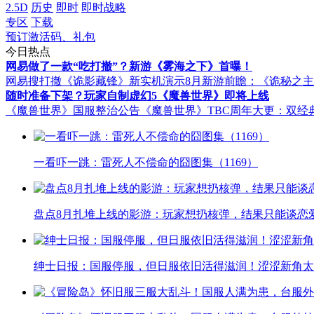
2.5D
历史
即时
即时战略
专区
下载
预订激活码、礼包
今日热点
网易做了一款“吃打撤”？新游《雾海之下》首曝！
网易搜打撤《诡影藏锋》新实机演示
8月新游前瞻：《诡秘之
随时准备下架？玩家自制虚幻5《魔兽世界》即将上线
《魔兽世界》国服整治公告
《魔兽世界》TBC周年大更：双经
一看吓一跳：雷死人不偿命的囧图集（1169）
盘点8月扎堆上线的影游：玩家想扔核弹，结果只能谈恋
绅士日报：国服停服，但日服依旧活得滋润！涩涩新角太