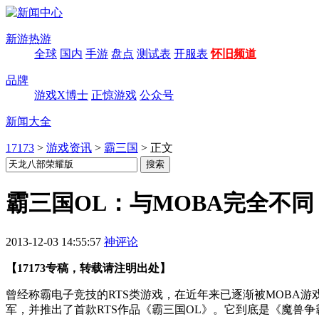
新游热游
全球
国内
手游
盘点
测试表
开服表
怀旧频道
品牌
游戏X博士
正惊游戏
公众号
新闻大全
17173
>
游戏资讯
>
霸三国
>
正文
霸三国OL：与MOBA完全不同
2013-12-03 14:55:57
神评论
【17173专稿，转载请注明出处】
曾经称霸电子竞技的RTS类游戏，在近年来已逐渐被MOBA游
军，并推出了首款RTS作品《霸三国OL》。它到底是《魔兽