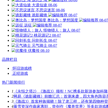
大道仙途
08-06
不思议迷宫
08-06
诡影藏锋
08-07
奥比岛：梦想国度
08-0
远征
08-07
怪物猎人：旅人
08-07
桃花源记2
08-07
问剑长生
08-07
元气骑士
08-07
伏魔传
08-10
品牌栏目
怀旧游戏榜
正经游戏
热门新闻排行
1
《永恒之塔2》《激战3》领衔！NC携多款新游参加科隆
2
网易《诡影藏锋》前瞻汇总：首测来袭，四大角色阵容
3
《激战3》首发种族揭晓！除了老三样，还有第四物种
4
暴雪资深作曲家离职，曾创作《魔兽世界》等多款游戏