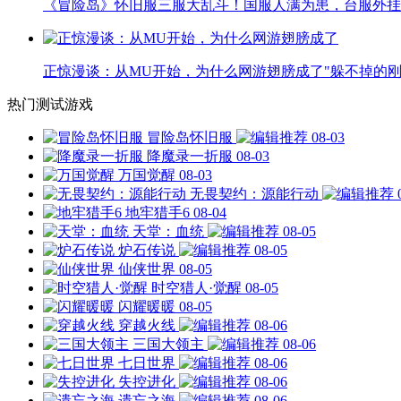
《冒险岛》怀旧服三服大乱斗！国服人满为患，台服外挂
正惊漫谈：从MU开始，为什么网游翅膀成了"躲不掉的刚
热门测试游戏
冒险岛怀旧服
08-03
降魔录一折服
08-03
万国觉醒
08-03
无畏契约：源能行动
地牢猎手6
08-04
天堂：血统
08-05
炉石传说
08-05
仙侠世界
08-05
时空猎人·觉醒
08-05
闪耀暖暖
08-05
穿越火线
08-06
三国大领主
08-06
七日世界
08-06
失控进化
08-06
遗忘之海
08-06