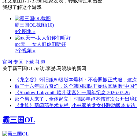
此文章由17173.com独家发表，转载请注明出处。
我想了解这个游戏：
霸三国OL截图
(10)
8个图集 »
mc天一-女人们你们听好
7个视频 »
官网
专区
下载
礼包
关于
霸三国OL,专访,李旻,马晓轶
的新闻
《龙之谷》怀旧服80级版本爆料：不会照搬正式服，这
做了十六年西方奇幻，这个韩国团队开始认真琢磨“中国气
《Shadow Labyrinth 暗斗迷宫》一周年纪念
2026-07-26
那个男人来了，全体起立！时隔8年卢本伟首次公开出境
《龙族》新闻部美术专栏 | 小林家的龙女仆联动版本专访
霸三国OL