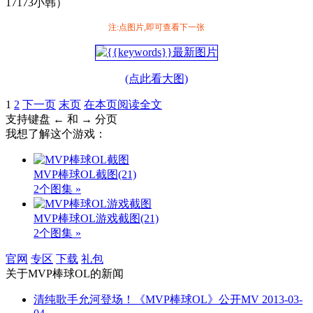
17173小韩）
注:点图片,即可查看下一张
(点此看大图)
1
2
下一页
末页
在本页阅读全文
支持键盘 ← 和 → 分页
我想了解这个游戏：
MVP棒球OL截图
(21)
2个图集 »
MVP棒球OL游戏截图
(21)
2个图集 »
官网
专区
下载
礼包
关于
MVP棒球OL
的新闻
清纯歌手允河登场！《MVP棒球OL》公开MV
2013-03-