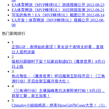
04
EA体育网游《MVP棒球OL》游戏视频公开
2012-08-23
EA体育网游《MVP棒球OL》30日韩国首测
2012-08-21
写实的角色！EA《MVP棒球OL》截图公开
2012-08-14
EA开发！体育网游《MVP棒球OL》视频公开
2012-08-
08
热门新闻排行
1
正惊GIF：表情如此羞涩！美女这个表情太好看，直接
让人遐想连篇
2
版权问题随时下架？玩家自制虚幻5《魔兽世界》8月15
日上线
3
热点预告：《魔兽世界》怀旧服第五阶段开启！《三角
洲行动》开启全新宝藏月摸大红！
4
《三角洲行动》主播巅峰赛总决赛即将打响！8月2日，
群星汇聚，新王加冕！
5
ChinaJoy小姐姐精选：绝美ShowGirl与Coser大赏！（5）