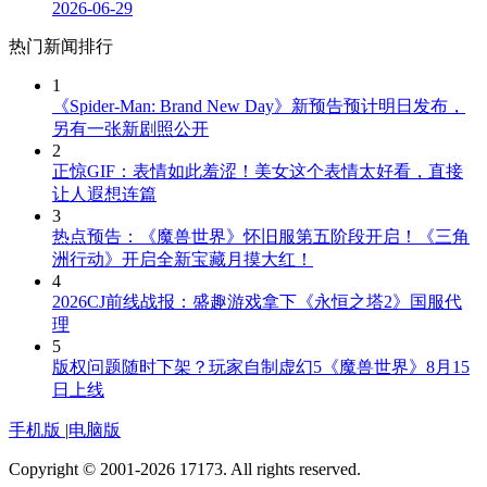
2026-06-29
热门新闻排行
1
《Spider-Man: Brand New Day》新预告预计明日发布，
另有一张新剧照公开
2
正惊GIF：表情如此羞涩！美女这个表情太好看，直接
让人遐想连篇
3
热点预告：《魔兽世界》怀旧服第五阶段开启！《三角
洲行动》开启全新宝藏月摸大红！
4
2026CJ前线战报：盛趣游戏拿下《永恒之塔2》国服代
理
5
版权问题随时下架？玩家自制虚幻5《魔兽世界》8月15
日上线
手机版
|
电脑版
Copyright © 2001-2026 17173. All rights reserved.