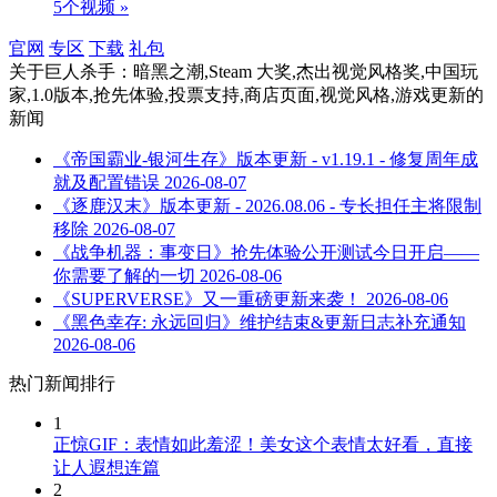
5个视频 »
官网
专区
下载
礼包
关于
巨人杀手：暗黑之潮,Steam 大奖,杰出视觉风格奖,中国玩
家,1.0版本,抢先体验,投票支持,商店页面,视觉风格,游戏更新
的
新闻
《帝国霸业-银河生存》版本更新 - v1.19.1 - 修复周年成
就及配置错误
2026-08-07
《逐鹿汉末》版本更新 - 2026.08.06 - 专长担任主将限制
移除
2026-08-07
《战争机器：事变日》抢先体验公开测试今日开启——
你需要了解的一切
2026-08-06
《SUPERVERSE》又一重磅更新来袭！
2026-08-06
《黑色幸存: 永远回归》维护结束&更新日志补充通知
2026-08-06
热门新闻排行
1
正惊GIF：表情如此羞涩！美女这个表情太好看，直接
让人遐想连篇
2