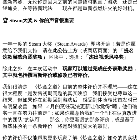
些新内容。无论你是因为之前的问题暂时搁置了游戏，还是已
经通关、在等待新玩法——现在都是重新点燃炉火的好时机。
🏆 Steam大奖 & 你的声音很重要
一年一度的 Steam 大奖（Steam Awards）即将开启！若是你愿
意给予我们支持，请在
此公告上方
（或商店页面）的
「提名
这款游戏角逐奖项」
区块中，选择：
「杰出视觉风格奖」
除此之外，在本次活动中，
玩家可以通过完成任务获取奖励，
其中就包括撰写新评价或修改已有评价。
我们很清楚，《炼金之道》目前的整体评价并不理想——这在
很大程度上是发售初期问题的真实映照，我们接受也尊重这一
结果。但如果你在近期回到游戏后，感受到体验相比首发时已
有明显改善；如果 12 月的烹饪玩法更新让你觉得“嗯，他们确
实一直在努力往前走”；如果你愿意给我们一个“正在认真改进
中的团队”的认可——那么，你更新后的那条评价，或是基于
游戏体验的一条新评价，将是对我们莫大的鼓励。
你的评价不仅能帮助更多玩家了解《炼金之道》如今的真实状