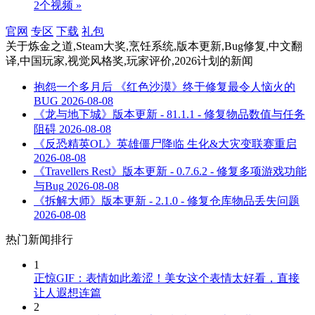
2个视频 »
官网
专区
下载
礼包
关于
炼金之道,Steam大奖,烹饪系统,版本更新,Bug修复,中文翻
译,中国玩家,视觉风格奖,玩家评价,2026计划
的新闻
抱怨一个多月后 《红色沙漠》终于修复最令人恼火的
BUG
2026-08-08
《龙与地下城》版本更新 - 81.1.1 - 修复物品数值与任务
阻碍
2026-08-08
《反恐精英OL》英雄僵尸降临 生化&大灾变联赛重启
2026-08-08
《Travellers Rest》版本更新 - 0.7.6.2 - 修复多项游戏功能
与Bug
2026-08-08
《拆解大师》版本更新 - 2.1.0 - 修复仓库物品丢失问题
2026-08-08
热门新闻排行
1
正惊GIF：表情如此羞涩！美女这个表情太好看，直接
让人遐想连篇
2