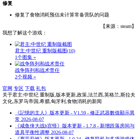
修复
修复了食物消耗预估未计算常备营队的问题
【来源：steam】
我想了解这个游戏：
君主:中世纪 重制版截图
(10)
1个图集 »
战争阵列和战术责任
2个视频 »
官网
专区
下载
礼包
关于
君主:中世纪 重制版,版本更新,政策,法兰西,英格兰,斯拉夫
文化,东罗马帝国,希腊,匈牙利,食物消耗
的新闻
《記憶的主人》版本更新 - V1.59 - 修正武器數值顯示異
常
2026-08-07
《咸鱼侠大战b宫怪》版本更新 - 1.7.8 - 新增跌落房间与
道具平衡性调整
2026-08-07
《赛菲莉娅》版本更新 - 1.0.24 - 修复联机与多项游戏体