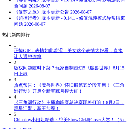
验问题
2026-08-07
《复苏之旅》版本更新公告
2026-08-07
《超控行者》版本更新 - 0.14.1 - 修复混沌模式异常结束
问题
2026-08-07
热门新闻排行
1
正惊GIF：表情如此羞涩！美女这个表情太好看，直接
让人遐想连篇
2
版权问题随时下架？玩家自制虚幻5《魔兽世界》8月15
日上线
3
热点预告：《魔兽世界》怀旧服第五阶段开启！《三角
洲行动》开启全新宝藏月摸大红！
4
《三角洲行动》主播巅峰赛总决赛即将打响！8月2日，
群星汇聚，新王加冕！
5
ChinaJoy小姐姐精选：绝美ShowGirl与Coser大赏！（5）