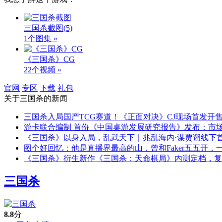
三国杀截图
(5)
1个图集 »
《三国杀》CG
22个视频 »
官网
专区
下载
礼包
关于
三国杀
的新闻
三国杀入局国产TCG赛道！《正面对决》CJ现场首发开
游卡联合编制 首份《中国桌游发展研究报告》发布：市场
《三国杀》以身入局，乱武天下｜兆乱海内·谋贾诩线下
图个好回忆：他是直播界最高的山，曾和Faker五五开，一
《三国杀》衍生新作《三国杀：天命棋局》内测定档，复
三国杀
8.8
分