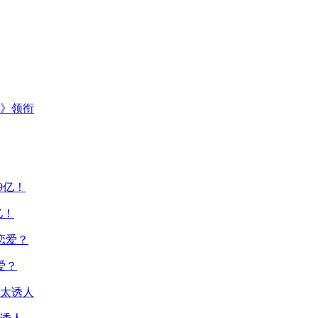
主》领衔
亿！
爱？