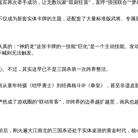
再次牵手成功，让无数玩家“双厨狂喜”，直呼“强强联合”“梦
不仅成为新套实体卡牌的主题，还配套了大量标准版武将、专属
真的：“神奶龙”这张卡牌的一技能“巨化”是一个主动技能。发
不喊则无法触发。
心。不过，其实这早已不是三国杀第一次跨界整活。
再从童年特摄《铠甲勇士》到经典格斗IP《拳皇》，甚至非遗皮
然成了游戏圈的“联动常客”，IP跨界的边界越扩越宽，画风也
10年前后，刚火遍大江南北的三国杀还处于实体桌游的黄金时代，