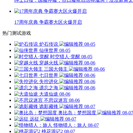
绅士日报：国服停服，但日服依旧活得滋润！涩涩新角太
17周年庆典 争霸赛大区火爆开启
热门测试游戏
炉石传说
08-05
仙侠世界
08-05
时空猎人·觉醒
08-05
穿越火线
08-06
三国大领主
08-06
七日世界
08-06
失控进化
08-06
遗忘之海
08-06
大道仙途
08-06
不思议迷宫
08-06
诡影藏锋
08-07
奥比岛：梦想国度
08-0
远征
08-07
怪物猎人：旅人
08-07
桃花源记2
08-07