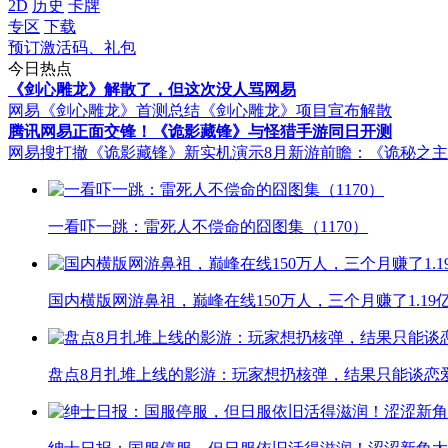
2D
历史
卡牌
专区
下载
预订激活码、礼包
今日热点
《剑心雕龙》解散了，但这次没人骂网易
网易《剑心雕龙》首测总结
《剑心雕龙》项目宣布解散
腾讯网易正面交锋！《诡影藏锋》与怪猎手游同日开测
网易搜打撤《诡影藏锋》新实机演示
8月新游前瞻：《诡秘之
一看吓一跳：雷死人不偿命的囧图集（1170）
国内横版网游鼻祖，巅峰在线150万人，三个月赚了1.19
盘点8月扎堆上线的影游：玩家想扔核弹，结果只能谈恋