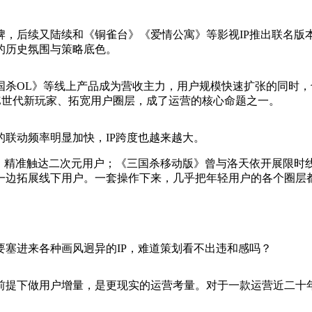
牌，后续又陆续和《铜雀台》《爱情公寓》等影视IP推出联名版本
的历史氛围与策略底色。
国杀OL》等线上产品成为营收主力，用户规模快速扩张的同时
Z世代新玩家、拓宽用户圈层，成了运营的核心命题之一。
的联动频率明显加快，IP跨度也越来越大。
P，精准触达二次元用户；《三国杀移动版》曾与洛天依开展限时
一边拓展线下用户。一套操作下来，几乎把年轻用户的各个圈层
塞进来各种画风迥异的IP，难道策划看不出违和感吗？
前提下做用户增量，是更现实的运营考量。对于一款运营近二十