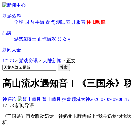
新游热游
全球
国内
手游
盘点
测试表
开服表
怀旧频道
品牌
游戏X博士
正惊游戏
公众号
新闻大全
17173
>
游戏资讯
>
大陆新闻
>
正文
高山流水遇知音！《三国杀》
神评论
禁止啃月
抽象领域大神
2026-07-09 09:08:45
17173 新闻导语
《三国杀》再次联动奶龙，神奶龙卡牌需喊出“我是奶龙”才能
析。