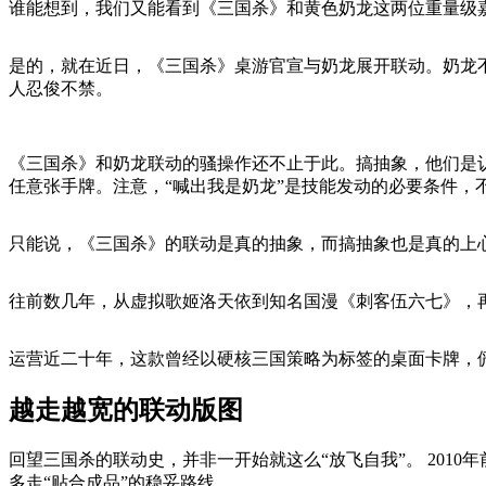
谁能想到，我们又能看到《三国杀》和黄色奶龙这两位重量级嘉宾
是的，就在近日，《三国杀》桌游官宣与奶龙展开联动。奶龙
人忍俊不禁。
《三国杀》和奶龙联动的骚操作还不止于此。搞抽象，他们是认
任意张手牌。注意，“喊出我是奶龙”是技能发动的必要条件，
只能说，《三国杀》的联动是真的抽象，而搞抽象也是真的上
往前数几年，从虚拟歌姬洛天依到知名国漫《刺客伍六七》，
运营近二十年，这款曾经以硬核三国策略为标签的桌面卡牌，俨
越走越宽的联动版图
回望三国杀的联动史，并非一开始就这么“放飞自我”。 20
多走“贴合成品”的稳妥路线。