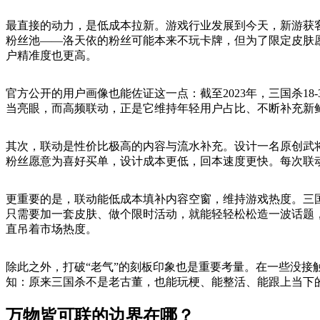
最直接的动力，是低成本拉新。游戏行业发展到今天，新游获客
粉丝池——洛天依的粉丝可能本来不玩卡牌，但为了限定皮肤
户精准度也更高。
官方公开的用户画像也能佐证这一点：截至2023年，三国杀1
当亮眼，而高频联动，正是它维持年轻用户占比、不断补充新
其次，联动是性价比极高的内容与流水补充。设计一名原创武将，
粉丝愿意为喜好买单，设计成本更低，回本速度更快。每次联
更重要的是，联动能低成本填补内容空窗，维持游戏热度。三
只需要加一套皮肤、做个限时活动，就能轻轻松松造一波话题
直吊着市场热度。
除此之外，打破“老气”的刻板印象也是重要考量。在一些没接
知：原来三国杀不是老古董，也能玩梗、能整活、能跟上当下
万物皆可联的边界在哪？