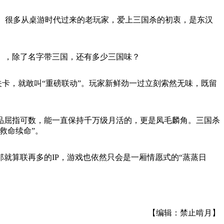
槽。很多从桌游时代过来的老玩家，爱上三国杀的初衷，是东汉
》，除了名字带三国，还有多少三国味？
关卡，就敢叫“重磅联动”。玩家新鲜劲一过立刻索然无味，既留
品屈指可数，能一直保持千万级月活的，更是凤毛麟角。三国杀
救命续命”。
就算联再多的IP，游戏也依然只会是一厢情愿式的“蒸蒸日
【编辑：禁止啃月】