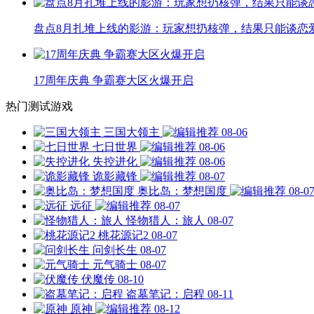
盘点8月扎堆上线的影游：玩家想扔核弹，结果只能谈恋
17周年庆典 争霸赛大区火爆开启
热门测试游戏
三国大领主
08-06
七日世界
08-06
失控进化
08-06
诡影藏锋
08-07
奥比岛：梦想国度
08-0
远征
08-07
怪物猎人：旅人
08-07
桃花源记2
08-07
问剑长生
08-07
元气骑士
08-07
伏魔传
08-10
盗墓笔记：启程
08-11
原神
08-12