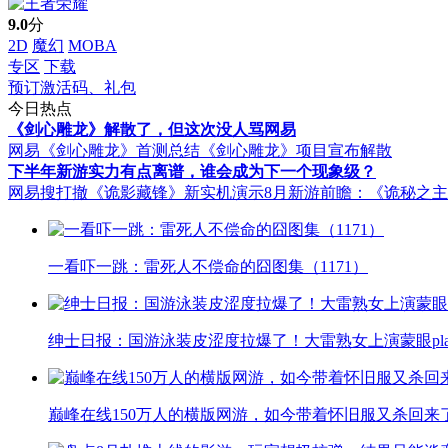
9.0
分
2D
魔幻
MOBA
专区
下载
预订激活码、礼包
今日热点
《剑心雕龙》解散了，但这次没人骂网易
网易《剑心雕龙》首测总结
《剑心雕龙》项目宣布解散
下半年新游实力有点离谱，谁会成为下一个现象级？
网易搜打撤《诡影藏锋》新实机演示
8月新游前瞻：《诡秘之
一看吓一跳：雷死人不偿命的囧图集（1171）
绅士日报：国游泳装皮涩度拉爆了！大雷熟女上演蒙眼pla
巅峰在线150万人的横版网游，如今带着怀旧服又杀回来