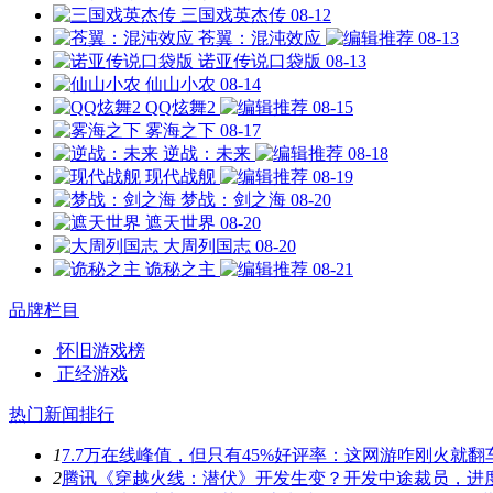
三国戏英杰传
08-12
苍翼：混沌效应
08-13
诺亚传说口袋版
08-13
仙山小农
08-14
QQ炫舞2
08-15
雾海之下
08-17
逆战：未来
08-18
现代战舰
08-19
梦战：剑之海
08-20
遮天世界
08-20
大周列国志
08-20
诡秘之主
08-21
品牌栏目
怀旧游戏榜
正经游戏
热门新闻排行
1
7.7万在线峰值，但只有45%好评率：这网游咋刚火就翻
2
腾讯《穿越火线：潜伏》开发生变？开发中途裁员，进