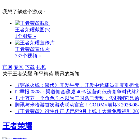
我想了解这个游戏：
王者荣耀截图
(5)
1个图集 »
王者荣耀宣传片
737个视频 »
官网
专区
下载
礼包
关于
王者荣耀,和平精英,腾讯
的新闻
《穿越火线：潜伏》开发生变，开发中途裁员进度引担忧
IT早报 0808：渠道佣金骤减 40% 运营商低价竞争时代
几十万养一个角色？本以为三国杀已无敌，没想到它兄弟
腾讯与米哈游首次游戏联动官宣！CODM×崩坏3
2026-08
《王者荣耀》衍生作正式定档9月上线！大量免费福利
20
王者荣耀