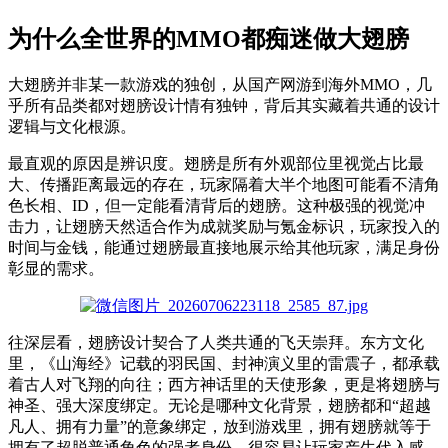
为什么全世界的MMO都痴迷做大翅膀
大翅膀并非某一款游戏的独创，从国产网游到海外MMO，几
乎所有品类都对翅膀设计情有独钟，背后其实藏着共通的设计
逻辑与文化根源。
最直观的原因是辨识度。翅膀是所有外观部位里视觉占比最
大、传播距离最远的存在，玩家隔着大半个地图可能看不清角
色长相、ID，但一定能看清背后的翅膀。这种极强的视觉冲
击力，让翅膀天然适合作为成就奖励与氪金标识，玩家投入的
时间与金钱，能通过翅膀最直接地展示给其他玩家，满足身份
彰显的需求。
往深层看，翅膀设计契合了人类共通的飞天崇拜。东方文化
里，《山海经》记载的羽民国、封神演义里的雷震子，都承载
着古人对飞翔的向往；西方神话里的天使形象，更是将翅膀与
神圣、强大深度绑定。无论是哪种文化背景，翅膀都和“超越
凡人、拥有力量”的意象绑定，放到游戏里，拥有翅膀就等于
拥有了超脱普通角色的强者身份，很容易让玩家产生代入感。