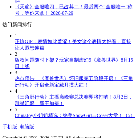
04
《天谕》全服唯四，已占其二！最后两个“全服唯一”称
号，等你来拿！
2026-07-29
热门新闻排行
1
正惊GIF：表情如此羞涩！美女这个表情太好看，直接
让人遐想连篇
2
版权问题随时下架？玩家自制虚幻5《魔兽世界》8月15
日上线
3
热点预告：《魔兽世界》怀旧服第五阶段开启！《三角
洲行动》开启全新宝藏月摸大红！
4
《三角洲行动》主播巅峰赛总决赛即将打响！8月2日，
群星汇聚，新王加冕！
5
ChinaJoy小姐姐精选：绝美ShowGirl与Coser大赏！（5）
手机版
|
电脑版
Copyright © 2001-2026 17173. All rights reserved.