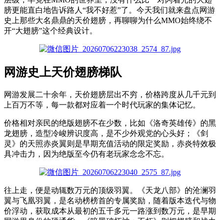
膀更能直白地告诉路人“我不好惹”了。今天我们就来盘点网游
史上那些大名鼎鼎的天价翅膀，再聊聊为什么MMO始终绕不
开“大翅膀”这个经典设计。
网游史上天价翅膀梯队
网游发展二十余年，天价翅膀层出不穷，价格跨度从几千元到
上百万不等，每一款都对应着一个时代玩家的集体记忆。
价格相对亲民的绝版翅膀不在少数，比如《洛奇英雄传》的黑
龙翅膀，造型冷峻辨识度高，是不少外观党的心头好；《剑
灵》的天照赤炎翼则是早期充值活动的限定奖励，赤炎特效极
具冲击力，因为绝版至今仍有老玩家念念不忘。
往上走，便是动辄数万元的顶级羽翼。《天龙八部》的沧澜羽
翼与飞凰羽翼，是名动榜榜首的专属奖励，随着版本迭代与物
价浮动，获取成本从最初的五千多元一路涨到数万元，是早期