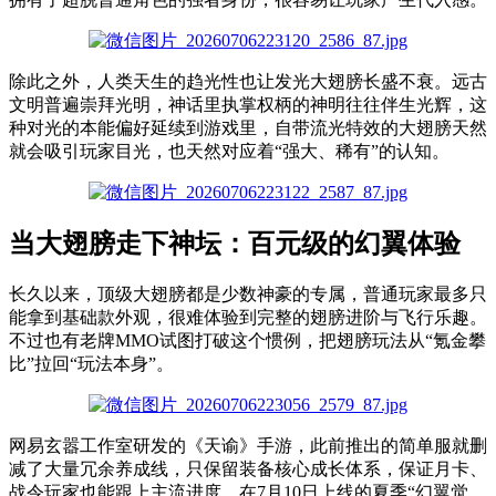
除此之外，人类天生的趋光性也让发光大翅膀长盛不衰。远古
文明普遍崇拜光明，神话里执掌权柄的神明往往伴生光辉，这
种对光的本能偏好延续到游戏里，自带流光特效的大翅膀天然
就会吸引玩家目光，也天然对应着“强大、稀有”的认知。
当大翅膀走下神坛：百元级的幻翼体验
长久以来，顶级大翅膀都是少数神豪的专属，普通玩家最多只
能拿到基础款外观，很难体验到完整的翅膀进阶与飞行乐趣。
不过也有老牌MMO试图打破这个惯例，把翅膀玩法从“氪金攀
比”拉回“玩法本身”。
网易玄嚣工作室研发的《天谕》手游，此前推出的简单服就删
减了大量冗余养成线，只保留装备核心成长体系，保证月卡、
战令玩家也能跟上主流进度。在7月10日上线的夏季“幻翼觉