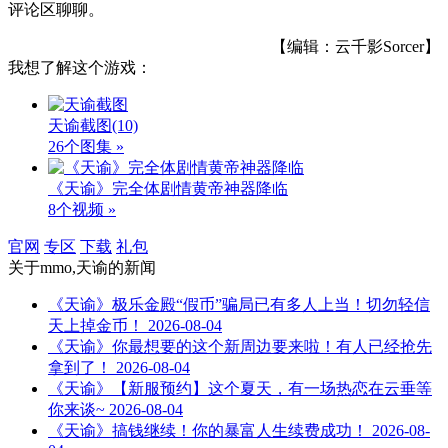
评论区聊聊。
【编辑：云千影Sorcer】
我想了解这个游戏：
天谕截图
(10)
26个图集 »
《天谕》完全体剧情黄帝神器降临
8个视频 »
官网
专区
下载
礼包
关于
mmo,天谕
的新闻
《天谕》极乐金殿“假币”骗局已有多人上当！切勿轻信
天上掉金币！
2026-08-04
《天谕》你最想要的这个新周边要来啦！有人已经抢先
拿到了！
2026-08-04
《天谕》【新服预约】这个夏天，有一场热恋在云垂等
你来谈~
2026-08-04
《天谕》搞钱继续！你的暴富人生续费成功！
2026-08-