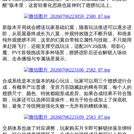
醒”版本里，这套轻量化思路也延伸到了翅膀玩法上。
新版本开局就会赠送玩家基础幻翼，随着玩法推进可以逐步进
阶，从双翼最终成长为八翼，外观特效随之不断升级。和很多
纯外观翅膀不同，这里的幻翼自带独立属性与技能，不只能用
来赶路飞行，还能支撑空战玩法，适配20V20战场、暗影心
魔、PVE首领挑战等多种场景，翅膀进阶后还会解锁入场动
画、击杀播报与专属场景展示。
合成系统是本次版本的核心玩法，玩家可以用三个翅膀进行合
成，有概率产出普通、变异乃至隐藏款的稀有羽翼，每个人的
翅膀尺寸、颜色、特效都能形成差异。如果合成结果不符合预
期，玩家还可以选择回退操作，相当于给合成加上了保底机
制，避免了传统网游强化失败一无所有的糟糕体验。
交易体系也做了对应调整，玩家购买月卡即可解锁掉落非绑特