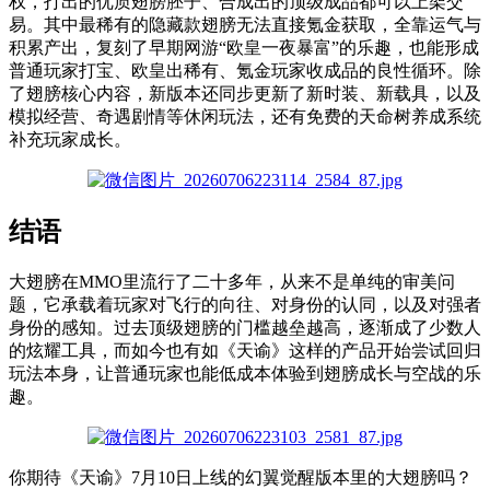
权，打出的优质翅膀胚子、合成出的顶级成品都可以上架交
易。其中最稀有的隐藏款翅膀无法直接氪金获取，全靠运气与
积累产出，复刻了早期网游“欧皇一夜暴富”的乐趣，也能形成
普通玩家打宝、欧皇出稀有、氪金玩家收成品的良性循环。除
了翅膀核心内容，新版本还同步更新了新时装、新载具，以及
模拟经营、奇遇剧情等休闲玩法，还有免费的天命树养成系统
补充玩家成长。
结语
大翅膀在MMO里流行了二十多年，从来不是单纯的审美问
题，它承载着玩家对飞行的向往、对身份的认同，以及对强者
身份的感知。过去顶级翅膀的门槛越垒越高，逐渐成了少数人
的炫耀工具，而如今也有如《天谕》这样的产品开始尝试回归
玩法本身，让普通玩家也能低成本体验到翅膀成长与空战的乐
趣。
你期待《天谕》7月10日上线的幻翼觉醒版本里的大翅膀吗？