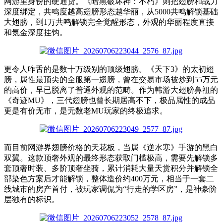
网游里身份的硬通货。《暗黑破坏神：不朽》则把翅膀和战力
深度绑定，共鸣度越高翅膀形态越华丽，从5000共鸣解锁基础
大翅膀，到1万共鸣解锁完全觉醒形态，外观的华丽程度直接
和氪金深度挂钩。
更令人咋舌的是数十万级别的顶级翅膀。《天下3》的太初翅
膀，属性最顶尖的全服第一翅膀，曾在交易市场被炒到55万元
的高价，早已脱离了普通外观的范畴。作为韩游大翅膀鼻祖的
《奇迹MU》，三代翅膀也曾长期居高不下，极品属性的成品
更是有价无市，是无数老MU玩家的终极追求。
而目前网游界翅膀价格的天花板，当属《逆水寒》手游的黑白
双翼。这款顶奢外观的最终形态获取门槛极高，需要先解锁多
套顶奢时装、多阶顶奢坐骑，累计消耗大量天赏积分并解锁全
部染色方案后才能解锁，整体造价约400万元，相当于一套二
线城市的房产首付，被玩家调侃为“行走的学区房”，是神豪阶
层独有的标识。