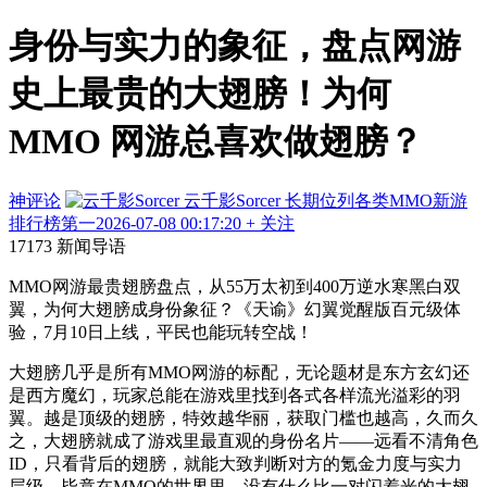
身份与实力的象征，盘点网游
史上最贵的大翅膀！为何
MMO 网游总喜欢做翅膀？
神评论
云千影Sorcer
长期位列各类MMO新游
排行榜第一
2026-07-08 00:17:20
+ 关注
17173 新闻导语
MMO网游最贵翅膀盘点，从55万太初到400万逆水寒黑白双
翼，为何大翅膀成身份象征？《天谕》幻翼觉醒版百元级体
验，7月10日上线，平民也能玩转空战！
大翅膀几乎是所有MMO网游的标配，无论题材是东方玄幻还
是西方魔幻，玩家总能在游戏里找到各式各样流光溢彩的羽
翼。越是顶级的翅膀，特效越华丽，获取门槛也越高，久而久
之，大翅膀就成了游戏里最直观的身份名片——远看不清角色
ID，只看背后的翅膀，就能大致判断对方的氪金力度与实力
层级，毕竟在MMO的世界里，没有什么比一对闪着光的大翅