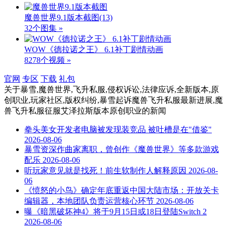
魔兽世界9.1版本截图
(13)
32个图集 »
WOW《德拉诺之王》 6.1补丁剧情动画
8278个视频 »
官网
专区
下载
礼包
关于
暴雪,魔兽世界,飞升私服,侵权诉讼,法律应诉,全新版本,原
创职业,玩家社区,版权纠纷,暴雪起诉魔兽飞升私服最新进展,魔
兽飞升私服征服艾泽拉斯版本原创职业
的新闻
拳头美女开发者电脑被发现装竞品 被吐槽是在"借鉴"
2026-08-06
暴雪资深作曲家离职，曾创作《魔兽世界》等多款游戏
配乐
2026-08-06
听玩家意见就是找死！前生软制作人解释原因
2026-08-
06
《愤怒的小鸟》确定年底重返中国大陆市场：开放关卡
编辑器，本地团队负责运营核心环节
2026-08-06
曝《暗黑破坏神4》将于9月15日或18日登陆Switch 2
2026-08-06