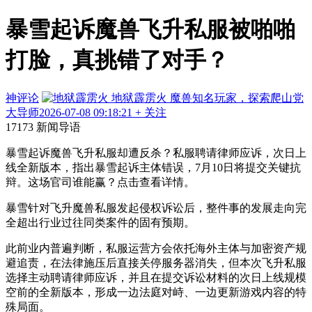
暴雪起诉魔兽飞升私服被啪啪
打脸，真挑错了对手？
神评论
地狱霹雳火
魔兽知名玩家，探索爬山党
大导师
2026-07-08 09:18:21
+ 关注
17173 新闻导语
暴雪起诉魔兽飞升私服却遭反杀？私服聘请律师应诉，次日上
线全新版本，指出暴雪起诉主体错误，7月10日将提交关键抗
辩。这场官司谁能赢？点击查看详情。
暴雪针对飞升魔兽私服发起侵权诉讼后，整件事的发展走向完
全超出行业过往同类案件的固有预期。
此前业内普遍判断，私服运营方会依托海外主体与加密资产规
避追责，在法律施压后直接关停服务器消失，但本次飞升私服
选择主动聘请律师应诉，并且在提交诉讼材料的次日上线规模
空前的全新版本，形成一边法庭对峙、一边更新游戏内容的特
殊局面。