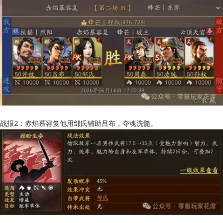
战报2：赤焰慕容复他用邹氏辅助吕布，夺魂洗髓。