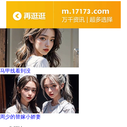
马甲线看到没
周少的替嫁小娇妻