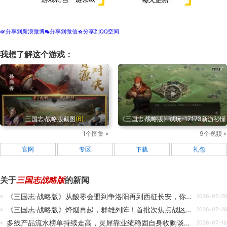
分享到新浪微博
分享到微信
分享到QQ空间
t
w
z
我想了解这个游戏：
三国志·战略版截图
(6)
《三国志·战略版》试玩-17173新游秒懂
1个图集 »
9个视频 »
官网
专区
下载
礼包
关于
三国志战略版
的新闻
《三国志·战略版》从酸枣会盟到争洛阳再到西征长安，你会加入董卓阵营吗？
2026-07-28
《三国志·战略版》烽烟再起，群雄列阵！首批次焦点战区局势全面铺开
2026-07-28
多线产品流水榜单持续走高，灵犀靠业绩稳固自身收购谈判估值筹码
2026-07-16