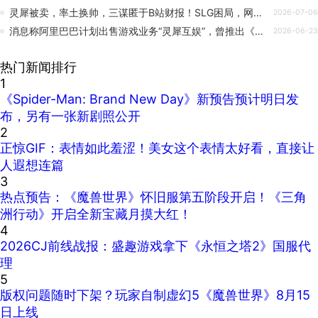
灵犀被卖，率土换帅，三谋匿于B站财报！SLG困局，网易先交付一份答卷？
2026-07-06
消息称阿里巴巴计划出售游戏业务“灵犀互娱”，曾推出《三国志 · 战略版》
2026-06-23
热门新闻排行
1
《Spider-Man: Brand New Day》新预告预计明日发
布，另有一张新剧照公开
2
正惊GIF：表情如此羞涩！美女这个表情太好看，直接让
人遐想连篇
3
热点预告：《魔兽世界》怀旧服第五阶段开启！《三角
洲行动》开启全新宝藏月摸大红！
4
2026CJ前线战报：盛趣游戏拿下《永恒之塔2》国服代
理
5
版权问题随时下架？玩家自制虚幻5《魔兽世界》8月15
日上线