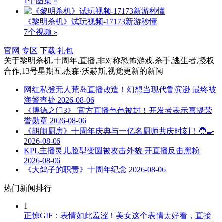
1个图集 »
《黎明杀机》试玩视频-17173新游秒懂
7个视频 »
官网
专区
下载
礼包
关于
黎明杀机,十周年,直播,非对称恐怖游戏,杀手,逃生者,授权
合作,13号星期五,杰森·沃赫斯,视觉更新
的新闻
网红私登无人荒岛直播改造！幻想当现代鲁滨逊 最终被
海警查处
2026-08-06
《博德之门3》 官方直播色色被封！开发者表示喜提荣
誉勋章
2026-08-06
《胡闹厨房》十周年庆典与一亿名厨师共庆时刻！🧑‍🍳
2026-08-06
KPL主播灵儿脸型变圆被攻击外貌 开直播反击黑粉
2026-08-06
《大鸽子的职责》十周年纪念
2026-08-06
热门新闻排行
1
正惊GIF：表情如此羞涩！美女这个表情太好看，直接