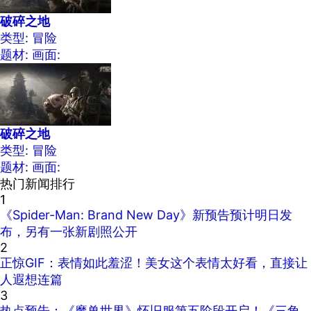
破碎之地
类型: 冒险
题材:
画面:
破碎之地
类型: 冒险
题材:
画面:
热门新闻排行
1
《Spider-Man: Brand New Day》新预告预计明日发
布，另有一张新剧照公开
2
正惊GIF：表情如此羞涩！美女这个表情太好看，直接让
人遐想连篇
3
热点预告：《魔兽世界》怀旧服第五阶段开启！《三角