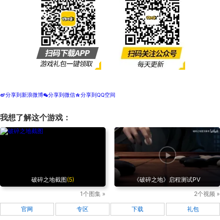
分享到新浪微博
分享到微信
分享到QQ空间
t
w
z
我想了解这个游戏：
破碎之地截图
(5)
《破碎之地》启程测试PV
1个图集 »
2个视频 »
官网
专区
下载
礼包