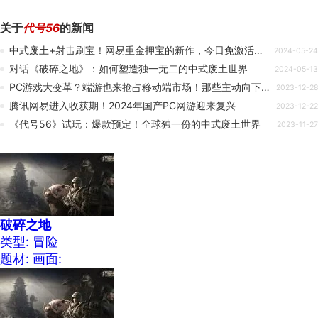
关于
代号56
的新闻
中式废土+射击刷宝！网易重金押宝的新作，今日免激活码开冲
2024-05-24
对话《破碎之地》：如何塑造独一无二的中式废土世界
2024-05-13
PC游戏大变革？端游也来抢占移动端市场！那些主动向下兼容手机的PC游戏
2023-12-28
腾讯网易进入收获期！2024年国产PC网游迎来复兴
2023-12-22
《代号56》试玩：爆款预定！全球独一份的中式废土世界
2023-11-27
破碎之地
类型: 冒险
题材:
画面: