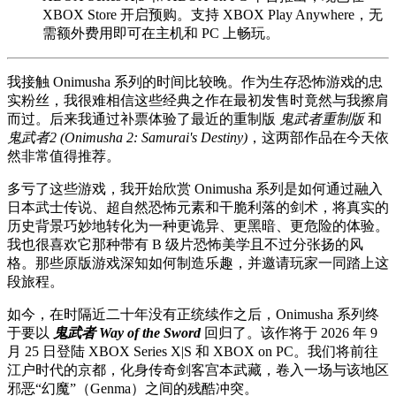
XBOX Store 开启预购。支持 XBOX Play Anywhere，无
需额外费用即可在主机和 PC 上畅玩。
我接触 Onimusha 系列的时间比较晚。作为生存恐怖游戏的忠
实粉丝，我很难相信这些经典之作在最初发售时竟然与我擦肩
而过。后来我通过补票体验了最近的重制版
鬼武者重制版
和
鬼武者2 (Onimusha 2: Samurai's Destiny)
，这两部作品在今天依
然非常值得推荐。
多亏了这些游戏，我开始欣赏 Onimusha 系列是如何通过融入
日本武士传说、超自然恐怖元素和干脆利落的剑术，将真实的
历史背景巧妙地转化为一种更诡异、更黑暗、更危险的体验。
我也很喜欢它那种带有 B 级片恐怖美学且不过分张扬的风
格。那些原版游戏深知如何制造乐趣，并邀请玩家一同踏上这
段旅程。
如今，在时隔近二十年没有正统续作之后，Onimusha 系列终
于要以
鬼武者 Way of the Sword
回归了。该作将于 2026 年 9
月 25 日登陆 XBOX Series X|S 和 XBOX on PC。我们将前往
江户时代的京都，化身传奇剑客宫本武藏，卷入一场与该地区
邪恶“幻魔”（Genma）之间的残酷冲突。