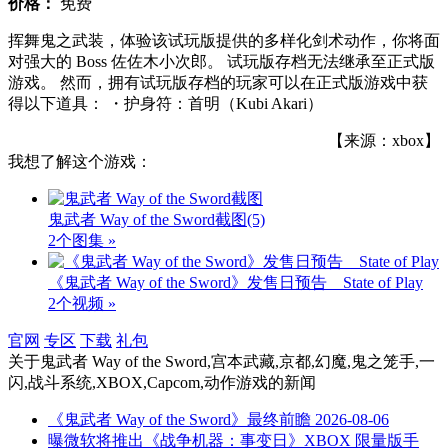
价格：
免费
挥舞鬼之武装，体验该试玩版提供的多样化剑术动作，你将面
对强大的 Boss 佐佐木小次郎。 试玩版存档无法继承至正式版
游戏。 然而，拥有试玩版存档的玩家可以在正式版游戏中获
得以下道具： ・护身符：首明（Kubi Akari）
【来源：xbox】
我想了解这个游戏：
鬼武者 Way of the Sword截图
(5)
2个图集 »
《鬼武者 Way of the Sword》发售日预告 _ State of Play
2个视频 »
官网
专区
下载
礼包
关于
鬼武者 Way of the Sword,宫本武藏,京都,幻魔,鬼之笼手,一
闪,战斗系统,XBOX,Capcom,动作游戏
的新闻
《鬼武者 Way of the Sword》最终前瞻
2026-08-06
曝微软将推出《战争机器：事变日》XBOX 限量版手