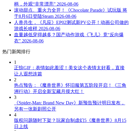
柄，外观“非常漂亮”
2026-08-06
滚动甜点、重火力全开！《Chocolate Parade》试玩版 将
于8月6日登陆Steam
2026-08-06
人兽共生，《凡应》EP02测试新PV公开！动画公司做的
游戏长啥样
2026-08-06
血量越低穿得越多？国产动作游戏《飞儿》竟“反向爆
衣”
2026-08-06
热门新闻排行
1
正惊GIF：表情如此羞涩！美女这个表情太好看，直接
让人遐想连篇
2
热点预告：《魔兽世界》怀旧服第五阶段开启！《三角
洲行动》开启全新宝藏月摸大红！
3
《Spider-Man: Brand New Day》新预告预计明日发布，
另有一张新剧照公开
4
版权问题随时下架？玩家自制虚幻5《魔兽世界》8月15
日上线