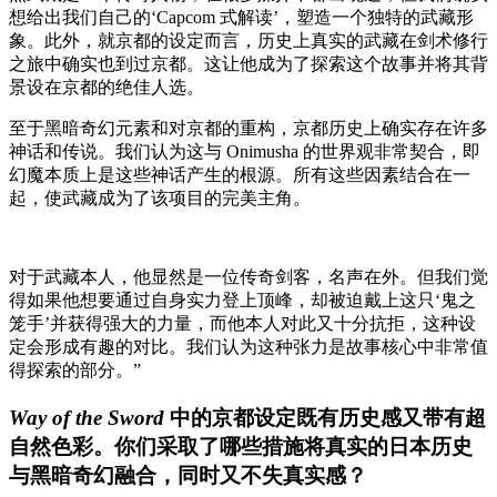
想给出我们自己的‘Capcom 式解读’，塑造一个独特的武藏形
象。此外，就京都的设定而言，历史上真实的武藏在剑术修行
之旅中确实也到过京都。这让他成为了探索这个故事并将其背
景设在京都的绝佳人选。
至于黑暗奇幻元素和对京都的重构，京都历史上确实存在许多
神话和传说。我们认为这与 Onimusha 的世界观非常契合，即
幻魔本质上是这些神话产生的根源。所有这些因素结合在一
起，使武藏成为了该项目的完美主角。
对于武藏本人，他显然是一位传奇剑客，名声在外。但我们觉
得如果他想要通过自身实力登上顶峰，却被迫戴上这只‘鬼之
笼手’并获得强大的力量，而他本人对此又十分抗拒，这种设
定会形成有趣的对比。我们认为这种张力是故事核心中非常值
得探索的部分。”
Way of the Sword
中的京都设定既有历史感又带有超
自然色彩。你们采取了哪些措施将真实的日本历史
与黑暗奇幻融合，同时又不失真实感？