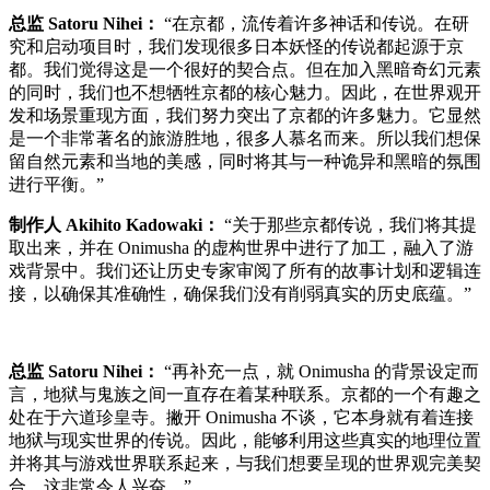
总监 Satoru Nihei：
“在京都，流传着许多神话和传说。在研
究和启动项目时，我们发现很多日本妖怪的传说都起源于京
都。我们觉得这是一个很好的契合点。但在加入黑暗奇幻元素
的同时，我们也不想牺牲京都的核心魅力。因此，在世界观开
发和场景重现方面，我们努力突出了京都的许多魅力。它显然
是一个非常著名的旅游胜地，很多人慕名而来。所以我们想保
留自然元素和当地的美感，同时将其与一种诡异和黑暗的氛围
进行平衡。”
制作人 Akihito Kadowaki：
“关于那些京都传说，我们将其提
取出来，并在 Onimusha 的虚构世界中进行了加工，融入了游
戏背景中。我们还让历史专家审阅了所有的故事计划和逻辑连
接，以确保其准确性，确保我们没有削弱真实的历史底蕴。”
总监 Satoru Nihei：
“再补充一点，就 Onimusha 的背景设定而
言，地狱与鬼族之间一直存在着某种联系。京都的一个有趣之
处在于六道珍皇寺。撇开 Onimusha 不谈，它本身就有着连接
地狱与现实世界的传说。因此，能够利用这些真实的地理位置
并将其与游戏世界联系起来，与我们想要呈现的世界观完美契
合，这非常令人兴奋。”