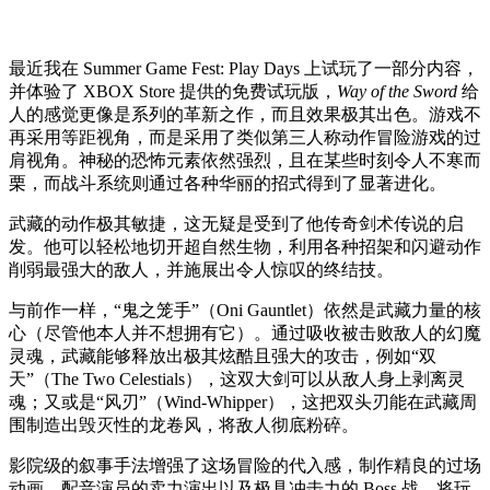
最近我在 Summer Game Fest: Play Days 上试玩了一部分内容，
并体验了 XBOX Store 提供的免费试玩版，
Way of the Sword
给
人的感觉更像是系列的革新之作，而且效果极其出色。游戏不
再采用等距视角，而是采用了类似第三人称动作冒险游戏的过
肩视角。神秘的恐怖元素依然强烈，且在某些时刻令人不寒而
栗，而战斗系统则通过各种华丽的招式得到了显著进化。
武藏的动作极其敏捷，这无疑是受到了他传奇剑术传说的启
发。他可以轻松地切开超自然生物，利用各种招架和闪避动作
削弱最强大的敌人，并施展出令人惊叹的终结技。
与前作一样，“鬼之笼手”（Oni Gauntlet）依然是武藏力量的核
心（尽管他本人并不想拥有它）。通过吸收被击败敌人的幻魔
灵魂，武藏能够释放出极其炫酷且强大的攻击，例如“双
天”（The Two Celestials），这双大剑可以从敌人身上剥离灵
魂；又或是“风刃”（Wind-Whipper），这把双头刃能在武藏周
围制造出毁灭性的龙卷风，将敌人彻底粉碎。
影院级的叙事手法增强了这场冒险的代入感，制作精良的过场
动画、配音演员的卖力演出以及极具冲击力的 Boss 战，将玩