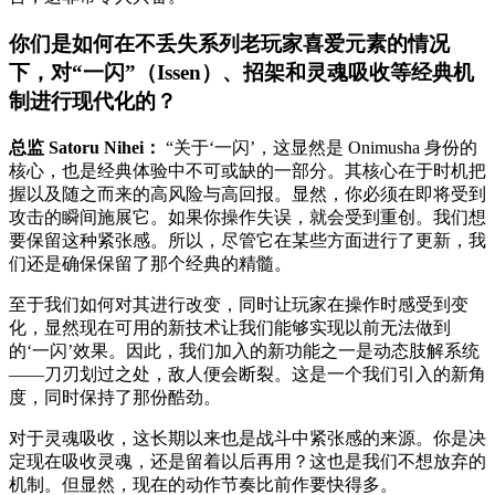
你们是如何在不丢失系列老玩家喜爱元素的情况
下，对“一闪”（Issen）、招架和灵魂吸收等经典机
制进行现代化的？
总监 Satoru Nihei：
“关于‘一闪’，这显然是 Onimusha 身份的
核心，也是经典体验中不可或缺的一部分。其核心在于时机把
握以及随之而来的高风险与高回报。显然，你必须在即将受到
攻击的瞬间施展它。如果你操作失误，就会受到重创。我们想
要保留这种紧张感。所以，尽管它在某些方面进行了更新，我
们还是确保保留了那个经典的精髓。
至于我们如何对其进行改变，同时让玩家在操作时感受到变
化，显然现在可用的新技术让我们能够实现以前无法做到
的‘一闪’效果。因此，我们加入的新功能之一是动态肢解系统
——刀刃划过之处，敌人便会断裂。这是一个我们引入的新角
度，同时保持了那份酷劲。
对于灵魂吸收，这长期以来也是战斗中紧张感的来源。你是决
定现在吸收灵魂，还是留着以后再用？这也是我们不想放弃的
机制。但显然，现在的动作节奏比前作要快得多。