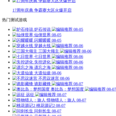
17周年庆典 争霸赛大区火爆开启
热门测试游戏
炉石传说
08-05
仙侠世界
08-05
闪耀暖暖
08-05
穿越火线
08-06
三国大领主
08-06
七日世界
08-06
失控进化
08-06
遗忘之海
08-06
大道仙途
08-06
不思议迷宫
08-06
诡影藏锋
08-07
奥比岛：梦想国度
08-0
远征
08-07
怪物猎人：旅人
08-07
桃花源记2
08-07
问剑长生
08-07