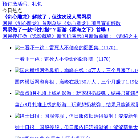
预订激活码、礼包
今日热点
《剑心雕龙》解散了，但这次没人骂网易
网易《剑心雕龙》首测总结
《剑心雕龙》项目宣布解散
网易做了一款“吃打撤”？新游《雾海之下》首曝！
网易搜打撤《诡影藏锋》新实机演示
8月新游前瞻：《诡秘之
一看吓一跳：雷死人不偿命的囧图集（1170）
国内横版网游鼻祖，巅峰在线150万人，三个月赚了1.19
盘点8月扎堆上线的影游：玩家想扔核弹，结果只能谈恋
绅士日报：国服停服，但日服依旧活得滋润！涩涩新角太