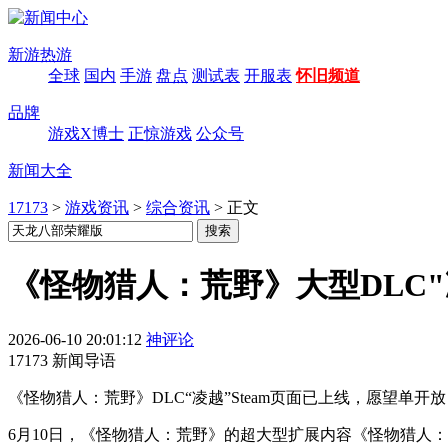
新游热游
全球
国内
手游
盘点
测试表
开服表
怀旧频道
品牌
游戏X博士
正惊游戏
公众号
新闻大全
17173
>
游戏资讯
>
综合资讯
>
正文
《怪物猎人：荒野》大型DLC"凌
2026-06-10 20:01:12
神评论
17173 新闻导语
《怪物猎人：荒野》DLC“凌越”Steam页面已上线，愿望单开
6月10日，《怪物猎人：荒野》的超大型扩展内容《怪物猎人：