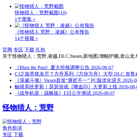
怪物猎人：荒野截图
(10)
1个图集 »
《怪物猎人 荒野：凌越》公布预告
14个视频 »
官网
专区
下载
礼包
关于
怪物猎人：荒野,凌越,DLC,Steam,新地图,增幅护腕,老山龙
《Blast the Past》重大价格调整公告
2026-08-07
CJ之旅意犹未尽？方舟系列《方块方舟》大型 DLC 发售
《漫威斗魂》Steam首发“褒贬不一” PC版优化逆天
2026-0
触摸系统更新！瑟瑟游戏《嗜血印》大更新上线
2026-08-
《战争机器：战略版》E日公开测试
2026-08-07
怪物猎人：荒野
角色扮演
专区
下载