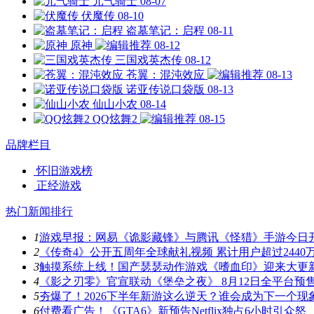
元气骑士
08-07
伏魔传
08-10
盗墓笔记：启程
08-11
原神
08-12
三国戏英杰传
08-12
苍翼：混沌效应
08-13
诺亚传说口袋版
08-13
仙山小农
08-14
QQ炫舞2
08-15
品牌栏目
怀旧游戏榜
正经游戏
热门新闻排行
1
游戏早报：网易《诡影藏锋》与腾讯《怪猎》手游今日
2
《传奇4》公开五周年全球献礼视频 累计用户超过2440
3
触摸系统上线！国产瑟瑟动作游戏《嗜血印》迎来大更
4
《影之刃零》官宣联动《堡垒之夜》 8月12日全平台预
5
夯爆了！2026下半年新游这么逆天？谁会成为下一个现
6
付费看广告！《GTA6》新预告Netflix独占6小时引众怒