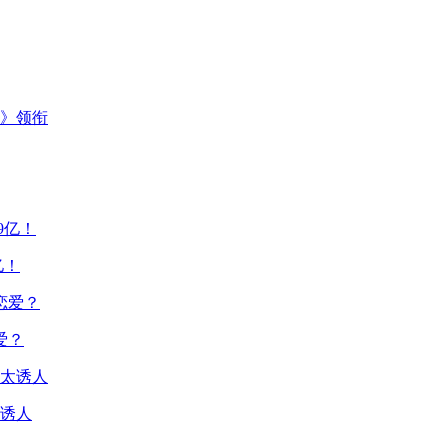
主》领衔
亿！
爱？
诱人