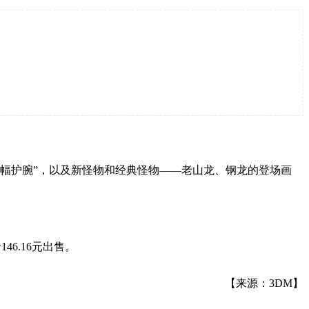
增幅护腕”，以及新怪物和经典怪物——老山龙、钢龙的登场画
46.16元出售。
【来源：3DM】