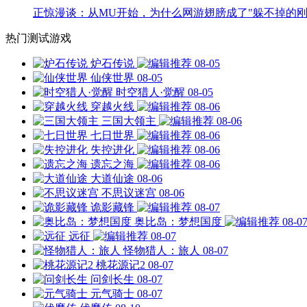
正惊漫谈：从MU开始，为什么网游翅膀成了"躲不掉的刚
热门测试游戏
炉石传说
08-05
仙侠世界
08-05
时空猎人·觉醒
08-05
穿越火线
08-06
三国大领主
08-06
七日世界
08-06
失控进化
08-06
遗忘之海
08-06
大道仙途
08-06
不思议迷宫
08-06
诡影藏锋
08-07
奥比岛：梦想国度
08-0
远征
08-07
怪物猎人：旅人
08-07
桃花源记2
08-07
问剑长生
08-07
元气骑士
08-07