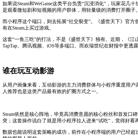
如果说Steam和WeGame这类平台负责“沉浸消化”，玩家
是观看微短剧和短视频的用户群体，用轻量级的消费打开圈子
而小程序这个端口，则去拓展“社交裂变”。《盛世天下》官方
有在Steam上买过游戏。
这套“一鱼三吃”的打法，不是《盛世天下》独有。近期，《江山北
TapTap、腾讯视频、iOS等多端口。而欢瑞世纪在财报中
谁在玩互动影游
从用户画像来看，互动影游的主力消费群体与小程序重度用户
人推荐也是这类产品最有效的扩圈方式之一。
Steam依然是核心阵地，毕竟高消费意愿的核心粉丝和首发口
突；这套操作说白了就是用小程序拉人进来“试吃”，觉得好看
数据也能说明这套策略的成功，前作在小程序端的用户已经超过3