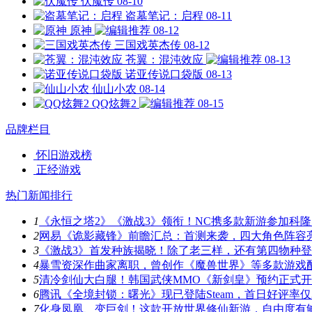
伏魔传
08-10
盗墓笔记：启程
08-11
原神
08-12
三国戏英杰传
08-12
苍翼：混沌效应
08-13
诺亚传说口袋版
08-13
仙山小农
08-14
QQ炫舞2
08-15
品牌栏目
怀旧游戏榜
正经游戏
热门新闻排行
1
《永恒之塔2》《激战3》领衔！NC携多款新游参加科隆
2
网易《诡影藏锋》前瞻汇总：首测来袭，四大角色阵容
3
《激战3》首发种族揭晓！除了老三样，还有第四物种
4
暴雪资深作曲家离职，曾创作《魔兽世界》等多款游戏
5
清冷剑仙大白腿！韩国武侠MMO《新剑皇》预约正式
6
腾讯《全境封锁：曙光》现已登陆Steam，首日好评率仅3
7
化身凤凰、变巨剑！这款开放世界修仙新游，自由度有