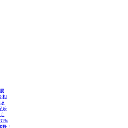
展
亮相
登场
配乐
开启
1%
够野！