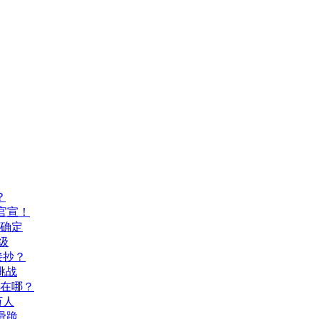
？
官宣！
间确定
级
接抄？
挑战
玩在哪？
万人
滑跪