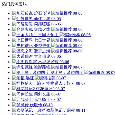
热门测试游戏
炉石传说
08-05
仙侠世界
08-05
闪耀暖暖
08-05
穿越火线
08-06
三国大领主
08-06
七日世界
08-06
失控进化
08-06
遗忘之海
08-06
大道仙途
08-06
不思议迷宫
08-06
诡影藏锋
08-07
奥比岛：梦想国度
08-0
远征
08-07
怪物猎人：旅人
08-07
桃花源记2
08-07
问剑长生
08-07
元气骑士
08-07
伏魔传
08-10
盗墓笔记：启程
08-11