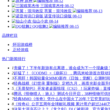
原神
08-12
三国戏英杰传
08-12
苍翼：混沌效应
08-13
诺亚传说口袋版
08-13
仙山小农
08-14
QQ炫舞2
08-15
品牌栏目
怀旧游戏榜
正经游戏
热门新闻排行
1
夯爆了！下半年新游有点离谱，谁会成为下一个现象级
2
起猛了！《CODM》×《崩坏3》，腾讯米哈游首次联动
3
不用肝！韩国轻量化MMO新作《日蚀：觉醒》公测时
4
经典战棋《幻世录 重制版》定档九月，画质光影全面升
5
《无畏契约》开发者桌面惊现《CS2》！玩家炸锅：直
6
腾讯《怪物猎人：旅人》测试今日开启，38种怪物可供
7
经典MMO《传奇》凭什么在中国火了20年？它究竟好
8
《传奇4》公开五周年全球献礼视频 累计用户超过2440
9
泳装太清凉不让上？《龙之剑》DLC被和谐，官方紧急