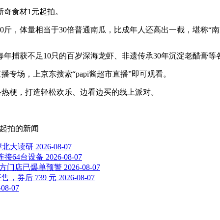
新奇食材1元起拍。
0斤，体量相当于30倍普通南瓜，比成年人还高出一截，堪称“南
年捕获不足10只的百岁深海龙虾、非遗传承30年沉淀老醋膏等
播专场，上京东搜索“papi酱超市直播”即可观看。
网络热梗，打造轻松欢乐、边看边买的线上派对。
元起拍
的新闻
岸北大读研
2026-08-07
多连接64台设备
2026-08-07
前方门店已爆单预警
2026-08-07
售，券后 739 元
2026-08-07
-08-07