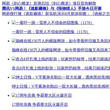
网易《剑心雕龙》首测总结
《剑心雕龙》项目宣布解散
腾讯VS网易！《诡影藏锋》与《怪物猎人》手游今日开测
网易搜打撤《诡影藏锋》新实机演示
8月新游前瞻：《诡秘之
一看吓一跳：雷死人不偿命的囧图集（1170）
巅峰在线150万人的横版网游，如今带着怀旧服又杀回来
盘点8月扎堆上线的影游：玩家想扔核弹，结果只能谈恋
绅士日报：V字紧身衣勒出一双大长腿，透肉黑丝质感绝
17周年庆典 争霸赛大区火爆开启