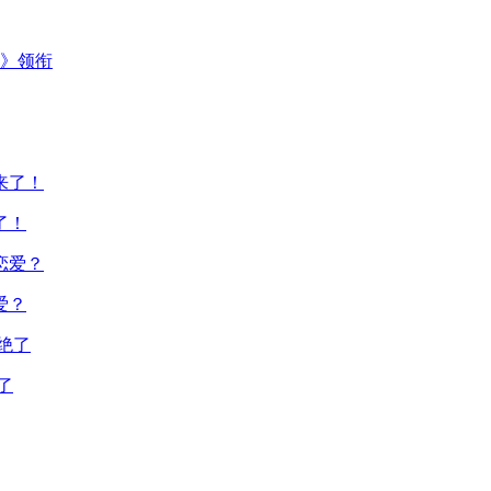
主》领衔
了！
爱？
了