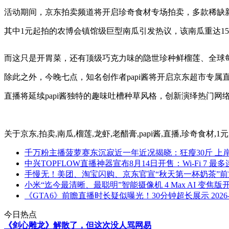
活动期间，京东拍卖频道将开启珍奇食材专场拍卖，多款稀缺
其中1元起拍的农博会镇馆级巨型南瓜引发热议，该南瓜重达15
而这只是开胃菜，还有顶级巧克力味的隐世珍种鲜榴莲、全球每
除此之外，今晚七点，知名创作者papi酱将开启京东超市专属直
直播将延续papi酱独特的趣味吐槽种草风格，创新演绎热门
关于
京东,拍卖,南瓜,榴莲,龙虾,老醋膏,papi酱,直播,珍奇食材,1
千万粉主播菠萝赛东沉寂近一年近况揭晓：狂瘦30斤 上
中兴TOPFLOW直播神器宣布8月14日开售：Wi-Fi 7 最
手慢无！美团、淘宝闪购、京东官宣“秋天第一杯奶茶”
小米“迄今最清晰、最聪明”智能摄像机 4 Max AI 变焦版开
《GTA6》前瞻直播时长疑似曝光！30分钟超长展示
2026
今日热点
《剑心雕龙》解散了，但这次没人骂网易