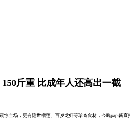
150斤重 比成年人还高出一截
王”震惊全场，更有隐世榴莲、百岁龙虾等珍奇食材，今晚papi酱