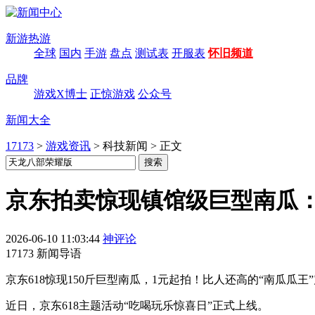
新游热游
全球
国内
手游
盘点
测试表
开服表
怀旧频道
品牌
游戏X博士
正惊游戏
公众号
新闻大全
17173
>
游戏资讯
>
科技新闻
>
正文
京东拍卖惊现镇馆级巨型南瓜：
2026-06-10 11:03:44
神评论
17173 新闻导语
京东618惊现150斤巨型南瓜，1元起拍！比人还高的“南瓜瓜
近日，京东618主题活动“吃喝玩乐惊喜日”正式上线。