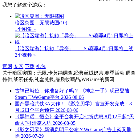
我想了解这个游戏：
暗区突围：无限截图
(10)
1个图集 »
【暗区端游】接触「异变」——S5赛季4月2日即将上线
2个视频 »
官网
专区
下载
礼包
关于
暗区突围：无限,卡莫纳调查,经典丝绒奶茶,赛季活动,调查
特供,线索任务,礼盒兑换,品质收藏品,WeGame
的新闻
古神已就位，你准备好了吗？ 《神之一手》现已登陆
Steam与WeGame平台
2026-08-06
国产黑暗武侠3A大作！《影之刃零》官宣开发完成：8
月12日全平台预售
2026-08-06
《黑神话：悟空》全平台将开启七折优惠 8月12日起“天
命人”可清凉入坑
2026-08-05
《影之刃零》新消息明日公布？WeGame广告上架又删
除
2026-07-29