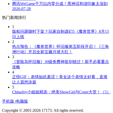
腾讯WeGame千万以内零分成！黑神话和谐印象太深刻
2026-07-28
热门新闻排行
1
版权问题随时下架？玩家自制虚幻5《魔兽世界》8月15
日上线
2
热点预告：《魔兽世界》怀旧服第五阶段开启！《三角
洲行动》开启全新宝藏月摸大红！
3
《冒险岛怀旧服》30级免费神装别错过！新手必看重点
攻略
4
正惊GIF：表情如此羞涩！美女这个表情太好看，直接
让人遐想连篇
5
ChinaJoy小姐姐精选：绝美ShowGirl与Coser大赏！（5）
手机版
|
电脑版
Copyright © 2001-2026 17173. All rights reserved.