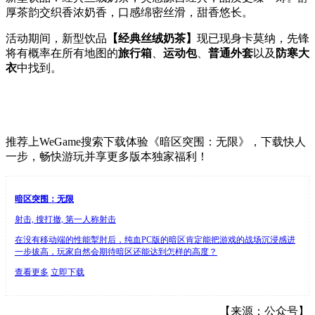
厚茶韵交织香浓奶香，口感绵密丝滑，甜香悠长。
活动期间，新型饮品
【经典丝绒奶茶】
现已现身卡莫纳，先锋
将有概率在所有地图的
旅行箱
、
运动包
、
普通外套
以及
防寒大
衣
中找到。
推荐上WeGame搜索下载体验《暗区突围：无限》，下载快人
一步，畅快游玩并享更多版本独家福利！
暗区突围：无限
射击, 搜打撤, 第一人称射击
在没有移动端的性能掣肘后，纯血PC版的暗区肯定能把游戏的战场沉浸感进
一步拔高，玩家自然会期待暗区还能达到怎样的高度？
查看更多
立即下载
【来源：公众号】