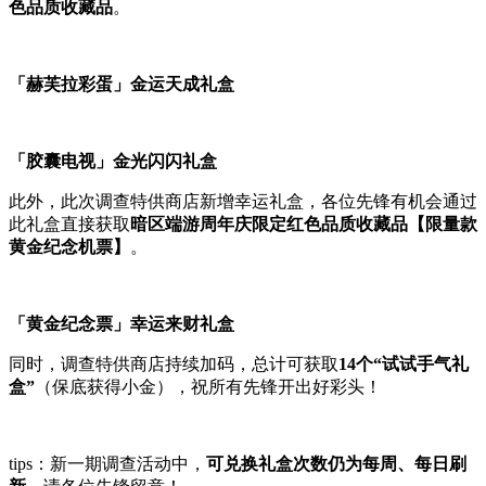
色品质收藏品
。
「赫芙拉彩蛋」金运天成礼盒
「胶囊电视」金光闪闪礼盒
此外，此次调查特供商店新增幸运礼盒，各位先锋有机会通过
此礼盒直接获取
暗区端游周年庆限定红色品质收藏品【限
量款
黄金纪念机票】
。
「黄金纪念票」幸运来财礼盒
同时，调查特供商店持续加码，总计可获取
14个“试试手气礼
盒”
（保底获得小金），祝所有先锋开出好彩头！
tips：新一期调查活动中，
可兑换礼盒次数仍为每周、每日刷