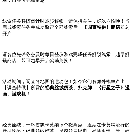
新
，请各位先锋留意！
线索任务将随倒计时逐步解锁，请保持关注，好戏不怕晚！当
完成线索任务并成功鉴定全部线索后，
【调查特供】商店
即刻
开启！
请各位先锋务必及时每日登录游戏完成任务解锁线索，越早解
锁商店，即可越早开启奖励兑换！
活动期间，调查各地图的运动包！如今它们有额外概率产出
【调查特供】所需的
经典丝绒奶茶
、
扑克牌
、
《行星之子》漫
画
、
游戏机
！
经典丝绒，一杯香飘卡莫纳每个撤离点！近期在卡莫纳流行的
新型饮品：经典丝绒奶茶，灵感源自经典，品质更臻一筹。醇