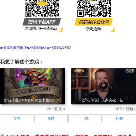
分享到新浪微博
分享到微信
分享到QQ空间
t
w
z
我想了解这个游戏：
炉石传说2018资料片全卡图集
(125)
《炉石传说》玩家突破一亿！
20个图集 »
668个视频 »
官网
专区
下载
礼包