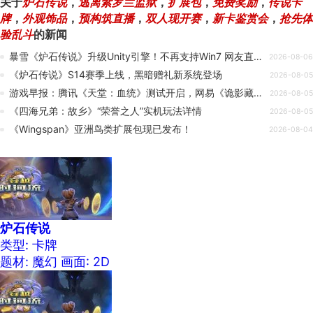
关于
炉石传说
，
逃离紫罗兰监狱
，
扩展包
，
免费奖励
，
传说卡
牌
，
外观饰品
，
预构筑直播
，
双人现开赛
，
新卡鉴赏会
，
抢先体
验乱斗
的新闻
暴雪《炉石传说》升级Unity引擎！不再支持Win7 网友直呼天塌了
2026-08-06
《炉石传说》S14赛季上线，黑暗赠礼新系统登场
2026-08-05
游戏早报：腾讯《天堂：血统》测试开启，网易《诡影藏锋》新实机
2026-08-05
《四海兄弟：故乡》“荣誉之人”实机玩法详情
2026-08-05
《Wingspan》亚洲鸟类扩展包现已发布！
2026-08-04
炉石传说
类型: 卡牌
题材: 魔幻
画面: 2D