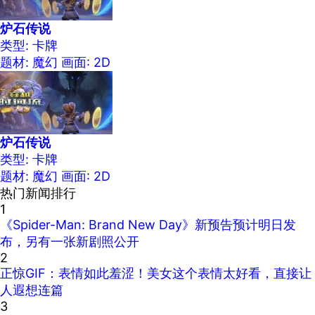
炉石传说
类型: 卡牌
题材: 魔幻
画面: 2D
炉石传说
类型: 卡牌
题材: 魔幻
画面: 2D
热门新闻排行
1
《Spider-Man: Brand New Day》新预告预计明日发
布，另有一张新剧照公开
2
正惊GIF：表情如此羞涩！美女这个表情太好看，直接让
人遐想连篇
3