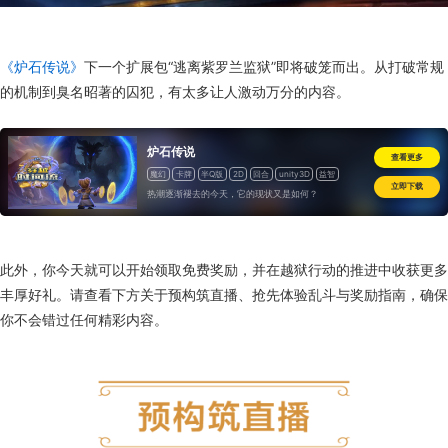
《炉石传说》
下一个扩展包“逃离紫罗兰监狱”即将破笼而出。从打破常规
的机制到臭名昭著的囚犯，有太多让人激动万分的内容。
炉石传说
查看更多
魔幻
卡牌
半Q版
2D
回合
unity3D
益智
立即下载
休闲
道具收费
热潮逐渐褪去的今天，它的现状又是如何？
此外，你今天就可以开始领取免费奖励，并在越狱行动的推进中收获更多
丰厚好礼。请查看下方关于预构筑直播、抢先体验乱斗与奖励指南，确保
你不会错过任何精彩内容。