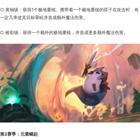
○ 黄铜级：获得1个极地重槌。携带着一个极地重槌的弈子在攻击时，有
一定几率使其目标晕眩并造成额外魔法伤害。
○ 棱彩级：获得一个额外的极地重槌，并造成更多额外魔法伤害。
第2赛季：元素崛起