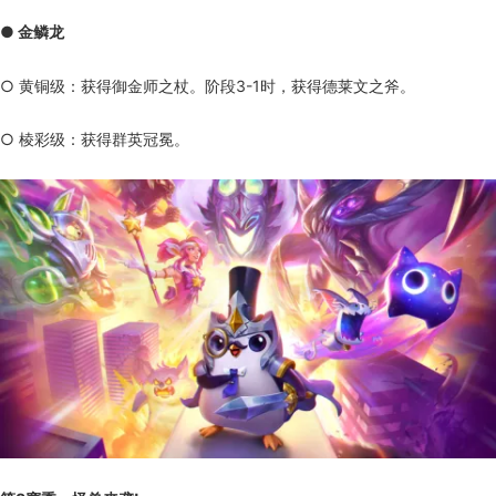
● 金鳞龙
○ 黄铜级：获得御金师之杖。阶段3-1时，获得德莱文之斧。
○ 棱彩级：获得群英冠冕。