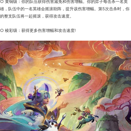
○ 黄铜级：你的队伍获得伤害减免和伤害增幅。你的弈子每击杀一名英
雄，队伍中的一名英雄会摇滚助阵，提升该伤害增幅。第5次击杀时，你
的整支队伍将一起摇滚，获得攻击速度。
○ 棱彩级：获得更多伤害增幅和攻击速度!