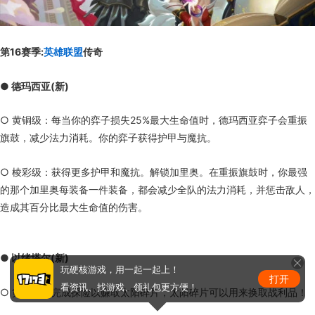
第16赛季:
英雄联盟
传奇
● 德玛西亚(新)
○ 黄铜级：每当你的弈子损失25%最大生命值时，德玛西亚弈子会重振
旗鼓，减少法力消耗。你的弈子获得护甲与魔抗。
○ 棱彩级：获得更多护甲和魔抗。解锁加里奥。在重振旗鼓时，你最强
的那个加里奥每装备一件装备，都会减少全队的法力消耗，并惩击敌人，
造成其百分比最大生命值的伤害。
● 以绪塔尔(新)
玩硬核游戏，用一起一起上！
打开
看资讯、找游戏、领礼包更方便！
○ 黄铜级：完成探险以赚取太阳碎片，太阳碎片可以用来换取战利品！