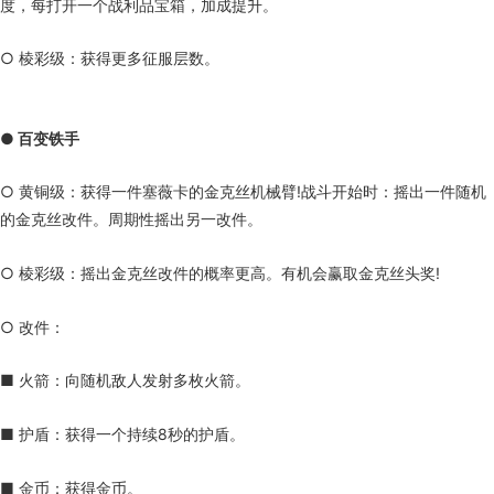
度，每打开一个战利品宝箱，加成提升。
○ 棱彩级：获得更多征服层数。
● 百变铁手
○ 黄铜级：获得一件塞薇卡的金克丝机械臂!战斗开始时：摇出一件随机
的金克丝改件。周期性摇出另一改件。
○ 棱彩级：摇出金克丝改件的概率更高。有机会赢取金克丝头奖!
○ 改件：
■ 火箭：向随机敌人发射多枚火箭。
■ 护盾：获得一个持续8秒的护盾。
■ 金币：获得金币。