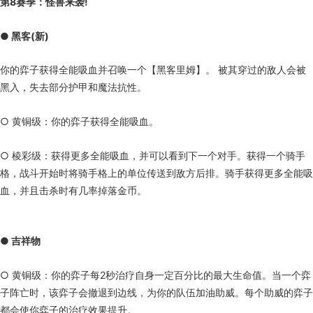
第8赛季：怪兽来袭!
● 黑客(新)
你的弈子获得全能吸血并召唤一个【黑客里姆】。 被其穿过的敌人会被
黑入，失去部分护甲和魔法抗性。
○ 黄铜级：你的弈子获得全能吸血。
○ 棱彩级：获得更多全能吸血，并可以看到下一个对手。获得一个骑手
格，战斗开始时将骑手格上的单位传送到敌方后排。骑手获得更多全能吸
血，并且击杀时有几率掉落金币。
● 吉祥物
○ 黄铜级：你的弈子每2秒治疗自身一定百分比的最大生命值。当一个弈
子阵亡时，该弈子会撤退到边线，为你的队伍加油助威。每个助威的弈子
都会使你弈子的治疗效果提升。