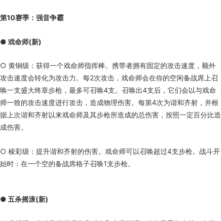
第10赛季：强音争霸
● 戏命师(新)
○ 黄铜级：获得一个戏命师指挥棒。携带者拥有固定的攻击速度，额外
攻击速度会转化为攻击力。每2次攻击，戏命师会在你的空闲备战席上召
唤一支盛大终章步枪，最多可召唤4支。召唤出4支后，它们会以与戏命
师一致的攻击速度进行攻击，造成物理伤害。每第4次为谐和齐射，并根
据上次谐和齐射以来戏命师及其步枪所造成的总伤害，按照一定百分比造
成伤害。
○ 棱彩级：提升谐和齐射的伤害。戏命师可以召唤超过4支步枪。战斗开
始时：在一个空的备战席格子召唤1支步枪。
● 五杀摇滚(新)