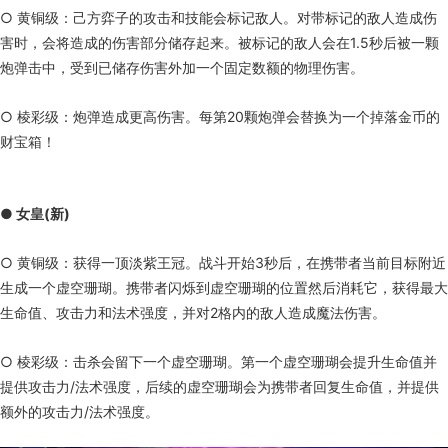
○ 黄铜级：己方弈子的攻击和技能会标记敌人。对带标记的敌人造成伤
害时，会将造成的伤害部分储存起来。被标记的敌人会在1.5秒后被一颗
炮弹击中，受到已储存伤害外加一个固定数额的物理伤害。
○ 棱彩级：炮弹造成更高伤害。每第20颗炮弹会替换为一个掉落金币的
财宝箱！
● 女皇(新)
○ 黄铜级：获得一顶淡紫王冠。战斗开始3秒后，在携带者当前目标附近
生成一个虚空珊瑚。携带者闪烁到虚空珊瑚的位置然后消耗它，获得最大
生命值、攻击力和法术强度，并对2格内的敌人造成魔法伤害。
○ 棱彩级：击杀会留下一个虚空珊瑚。第一个虚空珊瑚会提升生命值并
提供攻击力/法术强度，后续的虚空珊瑚会为携带者回复生命值，并提供
额外的攻击力/法术强度。