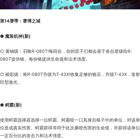
第14赛季：赛博之城
● 魔装机神(新)
○ 黄铜级：召唤R-080T!每回合，你的弈子们都会基于各自星级给R-
080T提供铬。每份铬提供生命值和法术强度。
○ 棱彩级：将R-080T升级为T-43X!收集足够的铬后，升级T-43X，发射
巨型激光。
● 鳄霸(新)
使用鳄霸选择器选择一位鳄霸。鳄霸咬一口其身后格子中的单位，对该单
位造成真实伤害。鳄霸获得等同于此次撕咬伤害的生命值，并获得该单位
一定百分比的攻击力和法术强度。