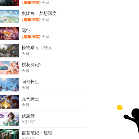
今日
奥比岛：梦想国度
今日
远征
今日
怪物猎人：旅人
今日
桃花源记2
今日
问剑长生
今日
元气骑士
今日
伏魔传
8月10日
盗墓笔记：启程
8月11日