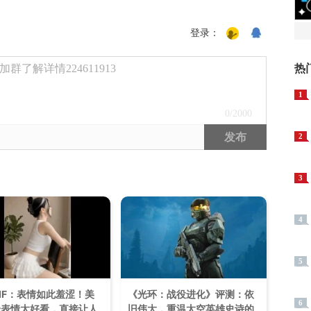
登录：
热
了解详情224611913
1
0
/2000
发布
2
3
4
5
IF：表情如此羞涩！美
《光环：战役进化》评测：依
6
个表情太好看，直接让人
旧伟大，重温太空英雄史诗的