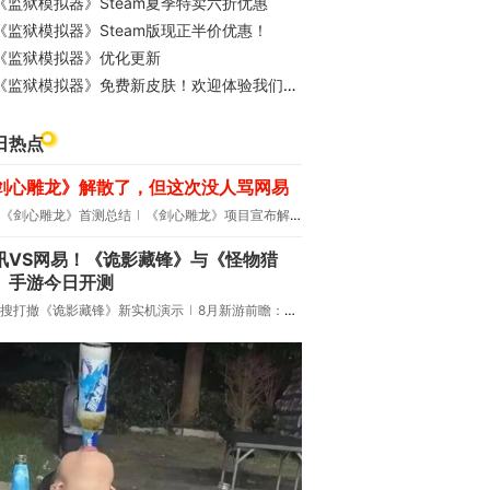
《监狱模拟器》Steam夏季特卖六折优惠
《监狱模拟器》Steam版现正半价优惠！
《监狱模拟器》优化更新
《监狱模拟器》免费新皮肤！欢迎体验我们的新游戏《阿拉斯加淘金热》
日热点
剑心雕龙》解散了，但这次没人骂网易
《剑心雕龙》首测总结
《剑心雕龙》项目宣布解散
讯VS网易！《诡影藏锋》与《怪物猎
》手游今日开测
搜打撤《诡影藏锋》新实机演示
8月新游前瞻：《诡秘之主》领衔