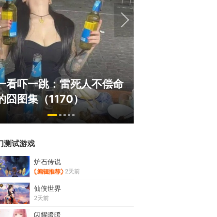
巅峰在线150
一看吓一跳：雷死人不偿命
游，如今带着怀
的囧图集（1170）
来了！
门测试游戏
炉石传说
2天前
仙侠世界
2天前
闪耀暖暖