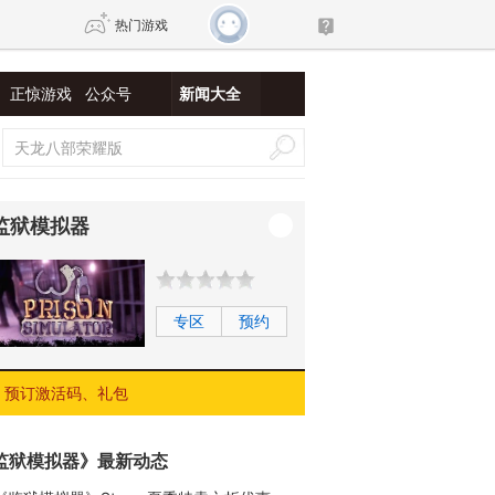
热门游戏
正惊游戏
公众号
新闻大全
DNF
传奇4
剑网3旗舰版
新天龙八部
监狱模拟器
自由
诛仙世界
新仙侠5
专区
预约
预订激活码、礼包
监狱模拟器》最新动态