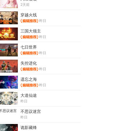
2天前
穿越火线
昨日
三国大领主
昨日
七日世界
昨日
失控进化
昨日
遗忘之海
昨日
大道仙途
昨日
不思议迷宫
昨日
诡影藏锋