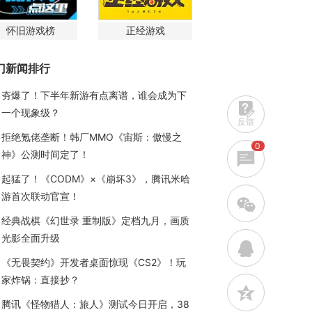
怀旧游戏榜
正经游戏
门新闻排行
夯爆了！下半年新游有点离谱，谁会成为下
一个现象级？
反馈
拒绝氪佬垄断！韩厂MMO《宙斯：傲慢之
0
神》公测时间定了！
起猛了！《CODM》×《崩坏3》，腾讯米哈
游首次联动官宣！
w
经典战棋《幻世录 重制版》定档九月，画质
光影全面升级
q
《无畏契约》开发者桌面惊现《CS2》！玩
家炸锅：直接抄？
z
腾讯《怪物猎人：旅人》测试今日开启，38