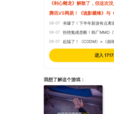
《剑心雕龙》解散了，但这次没
腾讯VS网易！《诡影藏锋》与
08-07
夯爆了！下半年新游有点离
08-07
拒绝氪佬垄断！韩厂MMO
08-07
起猛了！《CODM》×《崩
进入 171
我想了解这个游戏：
监狱模拟器截图
(10)