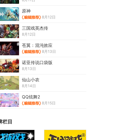
原神
8月12日
三国戏英杰传
8月12日
苍翼：混沌效应
8月13日
诺亚传说口袋版
8月13日
仙山小农
8月14日
QQ炫舞2
8月15日
牌栏目