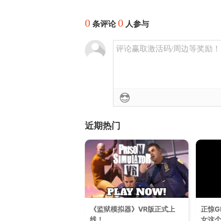
0
0
条评论
人参与
评论赢取激活码/周边等奖励！加群
近期热门
《监狱模拟器》VR版正式上
正惊G
线！
女这