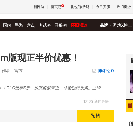
新网游
新页游
礼包/激活码
今日开服
热门页游
国内
手游
盘点
测试表
开服表
怀旧频道
品牌
游戏X博士
魔兽
天堂
am版现正半价优惠！
作者：官方
神评论
0
王权与
惠中！DLC也享5折，扮演监狱守卫，体验独特视角。立即
17173 新闻导语
预约
《