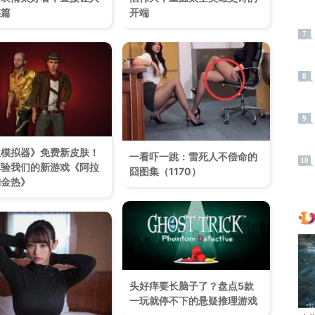
连篇
开端
7
8
9
狱模拟器》免费新皮肤！
一看吓一跳：雷死人不偿命的
10
体验我们的新游戏《阿拉
囧图集（1170）
淘金热》
头好痒要长脑子了？盘点5款
一玩就停不下的悬疑推理游戏