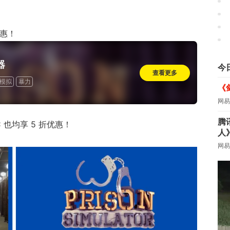
优惠！
器
今
查看更多
模拟
暴力
《
网易
腾
 也均享 5 折优惠！
人
网易