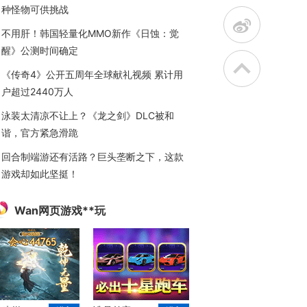
种怪物可供挑战
t
不用肝！韩国轻量化MMO新作《日蚀：觉
醒》公测时间确定
《传奇4》公开五周年全球献礼视频 累计用
户超过2440万人
泳装太清凉不让上？《龙之剑》DLC被和
谐，官方紧急滑跪
回合制端游还有活路？巨头垄断之下，这款
游戏却如此坚挺！
Wan网页游戏**玩