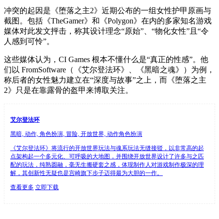
冲突的起因是《堕落之主2》近期公布的一组女性护甲原画与
截图。包括《TheGamer》和《Polygon》在内的多家知名游戏
媒体对此发文抨击，称其设计理念“原始”、“物化女性”且“令
人感到可怜”。
这些媒体认为，CI Games 根本不懂什么是“真正的性感”。他
们以 FromSoftware（《艾尔登法环》、《黑暗之魂》）为例，
称后者的女性魅力建立在“深度与故事”之上，而《堕落之主
2》只是在靠露骨的盔甲来博取关注。
艾尔登法环
黑暗, 动作, 角色扮演, 冒险, 开放世界, 动作角色扮演
《艾尔登法环》将流行的开放世界玩法与魂系玩法无缝接驳，以非常高的起
点架构起一个多元化、可呼吸的大地图，并围绕开放世界设计了许多与之匹
配的玩法，纯熟圆融，毫无生搬硬套之感，体现制作人对游戏制作极深的理
解，其创新性无疑也是宫崎旗下步子迈得最为大胆的一作。
查看更多
立即下载