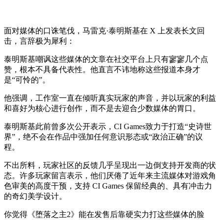
面对媒体的口诛笔伐，马雷克·泰明斯基在 X 上发表长文回
击，言辞极为犀利：
泰明斯基嘲讽这些媒体的文章在社交平台上只有寥寥几个点
赞，根本不具备代表性。他直言不讳地称这些报道本身才
是“可怜的”。
他强调，工作室一直在倾听真实玩家的声音，并以玩家的利益
和喜好为核心进行创作，而不是去迎合少数媒体的胃口。
泰明斯基此前曾多次公开表示，CI Games致力于打造“史诗世
界”，绝不会在作品中强加任何意识形态或“政治正确”的议
程。
不出所料，玩家社区的反馈几乎呈现出一边倒支持开发商的状
态。许多玩家留言表示，他们厌倦了近年来主流媒体对游戏角
色审美的高度干预，支持 CI Games 保留经典的、具有冲击力
的奇幻美学设计。
你觉得《堕落之主2》能在发售后靠硬实力打这些媒体的脸