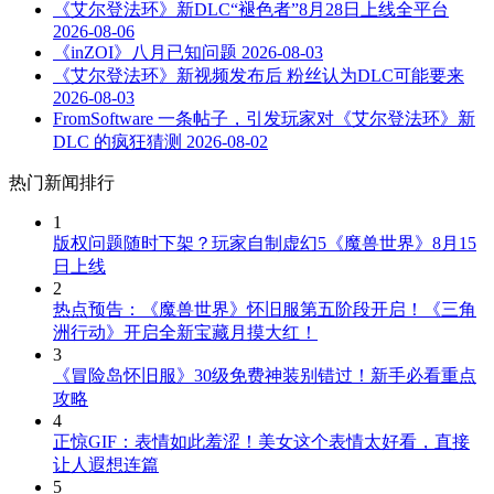
《艾尔登法环》新DLC“褪色者”8月28日上线全平台
2026-08-06
《inZOI》八月已知问题
2026-08-03
《艾尔登法环》新视频发布后 粉丝认为DLC可能要来
2026-08-03
FromSoftware 一条帖子，引发玩家对《艾尔登法环》新
DLC 的疯狂猜测
2026-08-02
热门新闻排行
1
版权问题随时下架？玩家自制虚幻5《魔兽世界》8月15
日上线
2
热点预告：《魔兽世界》怀旧服第五阶段开启！《三角
洲行动》开启全新宝藏月摸大红！
3
《冒险岛怀旧服》30级免费神装别错过！新手必看重点
攻略
4
正惊GIF：表情如此羞涩！美女这个表情太好看，直接
让人遐想连篇
5