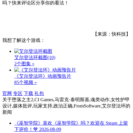
吗？快来评论区分享你的看法！
【来源：快科技】
我想了解这个游戏：
艾尔登法环截图
(10)
2个图集 »
《艾尔登法环》动画预告片
85个视频 »
官网
专区
下载
礼包
关于
堕落之主2,CI Games,马雷克·泰明斯基,魂类动作,女性护甲
设计,媒体批评,玩家支持,政治正确,FromSoftware,艾尔登法环
的
新闻
《巫智学院》喜欢《巫智学院》吗？欢迎在 Steam 上留
下评价！💙
2026-08-09