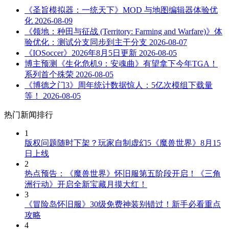
《圣旨模拟器：一统天下》MOD 与地图编辑器体验优
化
2026-08-09
《领地：种田与征战 (Territory: Farming and Warfare)》体
验优化：测试分支同步到主干分支
2026-08-07
《IOSoccer》2026年8月5日更新
2026-08-05
博主预测《生化危机9：安魂曲》有望拿下今年TGA！
系列首个殊荣
2026-08-05
《博德之门3》周年统计数据惊人：5亿次模组下载量
等！
2026-08-05
热门新闻排行
1
版权问题随时下架？玩家自制虚幻5《魔兽世界》8月15
日上线
2
热点预告：《魔兽世界》怀旧服第五阶段开启！《三角
洲行动》开启全新宝藏月摸大红！
3
《冒险岛怀旧服》30级免费神装别错过！新手必看重点
攻略
4