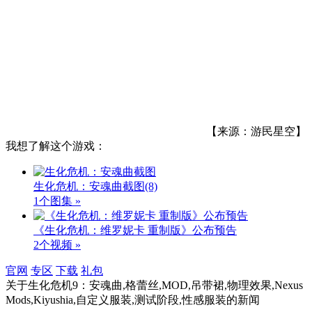
【来源：游民星空】
我想了解这个游戏：
生化危机：安魂曲截图
(8)
1个图集 »
《生化危机：维罗妮卡 重制版》公布预告
2个视频 »
官网
专区
下载
礼包
关于
生化危机9：安魂曲,格蕾丝,MOD,吊带裙,物理效果,Nexus
Mods,Kiyushia,自定义服装,测试阶段,性感服装
的新闻