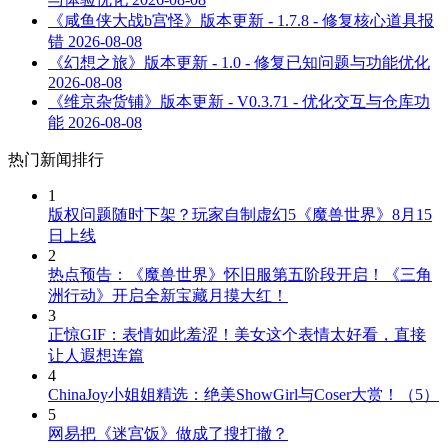
《咸鱼侠大战b宫怪》版本更新 - 1.7.8 - 修复核心道具报
错
2026-08-08
《幻想之旅》版本更新 - 1.0 - 修复已知问题与功能优化
2026-08-08
《维京杂货铺》版本更新 - V0.3.71 - 优化交互与仓库功
能
2026-08-08
热门新闻排行
1
版权问题随时下架？玩家自制虚幻5《魔兽世界》8月15
日上线
2
热点预告：《魔兽世界》怀旧服第五阶段开启！《三角
洲行动》开启全新宝藏月摸大红！
3
正惊GIF：表情如此羞涩！美女这个表情太好看，直接
让人遐想连篇
4
ChinaJoy小姐姐精选：绝美ShowGirl与Coser大赏！（5）
5
网易把《迷宫饭》做成了搜打撤？