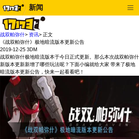
新闻
战双帕弥什
>
资讯
>
正文
《战双帕弥什》极地暗流版本更新公告
2019-12-25
3DM
战双帕弥什极地暗流版本于今日正式更新。那么本次战双帕弥什
新版本更新新增了哪些玩法呢？下面小编就给大家 带来了极地
暗流版本更新公告，快来一起看看吧！