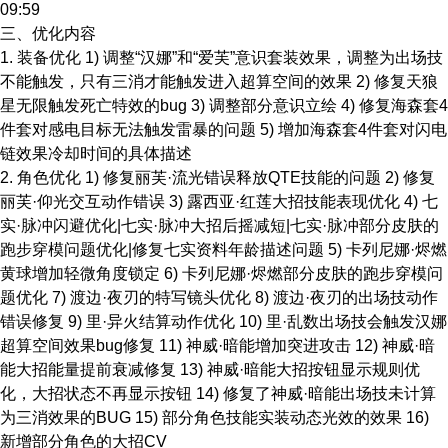
09:59
三、优化内容
1. 装备优化 1) 调整“汉娜”和“爱芙”意识套装效果，调整为出场技
不能触发，只有三消才能触发进入超算空间的效果 2) 修复天狼
星无限触发死亡特效的bug 3) 调整部分意识立绘 4) 修复海森套4
件套对感电目标无法触发雷暴的问题 5) 增加海森套4件套对闪电
链效果冷却时间的具体描述
2. 角色优化 1) 修复丽芙·流光错误释放QTE技能的问题 2) 修复
丽芙·仰光交互动作错误 3) 露西亚·红莲大招技能表现优化 4) 七
实·脉冲闪避优化|七实·脉冲大招后摇减短|七实·脉冲部分皮肤的
跑步穿模问题优化|修复七实资料年龄描述问题 5) 卡列尼娜·烬燃
黄球增加轻微角度锁定 6) 卡列尼娜·烬燃部分皮肤的跑步穿模问
题优化 7) 渡边·夜刃的特写镜头优化 8) 渡边·夜刃的出场技动作
错误修复 9) 里·异火结算动作优化 10) 里·乱数出场技会触发汉娜
超算空间效果bug修复 11) 神威·暗能增加突进攻击 12) 神威·暗
能大招能量提前衰减修复 13) 神威·暗能大招按钮显示规则优
化，大招状态不再显示按钮 14) 修复了神威·暗能出场技未计算
为三消效果的BUG 15) 部分角色技能实装动态光效的效果 16)
新增部分角色的大招CV