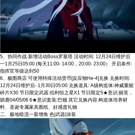
5、协同作战 新增活动Boss罗塞塔 活动时间: 12月24日维护后
一1月25日05:00 (每天11:00- 14:00，20:00- 23:00） 开启条件:
指挥官等级达到50
6、极图商店 可使用特殊活动货币[反应物He-4]兑换 兑换时间:
12月24日维护后- 1月30日05:00 兑换道具: A级构造体:神威重能
碎片X30 节日限定武器:伯利恒之星X1 节日限定5★意识:丽芙，
驯鹿04/05/06 6★意识套装:巴顿 其它兑换内容:构造体培养材
料、圣诞专属家具图纸、好感度礼物
二、极地暗流一新增角 色|武器|涂装