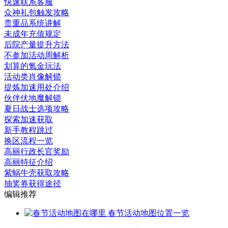
快速联系客服
众神礼包触发攻略
贵重品系统讲解
未成年充值规定
后院产量提升方法
不参加活动周解析
划算的氪金玩法
活动类肖像解锁
提炼加速用处介绍
伙伴伏地魔解锁
夏日战士选项攻略
探索加速获取
新手教程跳过
换区流程一览
高丽行政长官奖励
高丽特征介绍
紫蜗牛壳获取攻略
抽奖券获得途径
编辑推荐