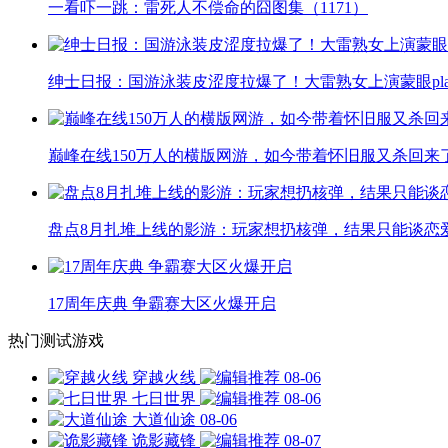
一看吓一跳：雷死人不偿命的囧图集（1171）
绅士日报：国游泳装皮涩度拉爆了！大雷熟女上演蒙眼pla
巅峰在线150万人的横版网游，如今带着怀旧服又杀回来
盘点8月扎堆上线的影游：玩家想扔核弹，结果只能谈恋
17周年庆典 争霸赛大区火爆开启
热门测试游戏
穿越火线
08-06
七日世界
08-06
大道仙途
08-06
诡影藏锋
08-07