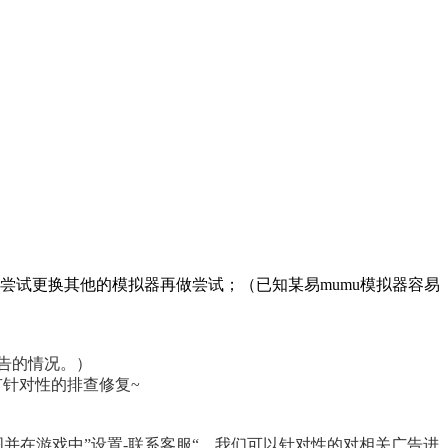
以尝试更换其他的模拟器再做尝试；（已知某易mumu模拟器容易
告的情况。）
有针对性的排查修复~
并在游戏中”设置-联系客服“，我们可以针对性的对相关广告进