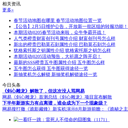
相关资讯
更多»
春节活动地图在哪里 春节活动地图位置一览
【公告】2月5日维护公告，开放新一批区组的转服功能！
本期活动|0205春节活动来啦，众牛争霸开战！
人气类橙贵财富创刊号属性介绍 财富创刊号怎么样
新出的橙贵巴勒莫石刻属性介绍 巴勒莫石刻怎么样
犹格索托斯之钥属性介绍 犹格索托斯之钥怎么样
本期活动|0205活动预告，大祈愿之阵开启！
最新的SSS橙贵五牛图属性介绍 五牛图怎么样
五牛图怎么获得 五牛图获得途径一览
新抽奖机怎么解锁 新抽奖机解锁途径一览
今日头条
《剑心雕龙》解散了，但这次没人骂网易
网易《剑心雕龙》首测总结
《剑心雕龙》项目宣布解散
下半年新游实力有点离谱，谁会成为下一个现象级？
网易搜打撤《诡影藏锋》新实机演示
8月新游前瞻：《诡秘之