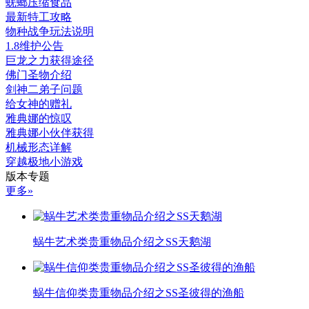
蜣螂压缩食品
最新特工攻略
物种战争玩法说明
1.8维护公告
巨龙之力获得途径
佛门圣物介绍
剑神二弟子问题
给女神的赠礼
雅典娜的惊叹
雅典娜小伙伴获得
机械形态详解
穿越极地小游戏
版本专题
更多»
蜗牛艺术类贵重物品介绍之SS天鹅湖
蜗牛信仰类贵重物品介绍之SS圣彼得的渔船