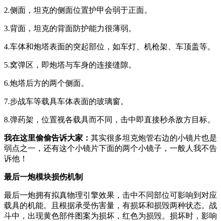
2.侧面，坦克的侧面位置护甲会弱于正面。
3.背面，坦克的背面防护能力很薄弱。
4.车体和炮塔表面的突起部位，如车灯、机枪架、车顶盖等。
5.窝弹区，即炮塔与车身的连接缝隙。
6.炮塔后方的两个侧面。
7.步战车等载具车体表面的玻璃窗。
8.弹药架，位置视各载具而不同，击中即直接秒杀敌方目标。
我在这里偷偷告诉大家：
其实很多坦克炮管右边的小镜片也是
弱点之一，还有这个小镜片下面的两个小镜子，一般人我不告
诉他！
最后一炮模块损伤机制
最后一炮拥有拟真物理引擎效果，击中不同部位可影响到对应
载具的机能。且根据承受伤害量，有损坏和损毁两种状态。战
斗中，出现黄色部件图案为损坏，红色为损毁。损坏时，影响