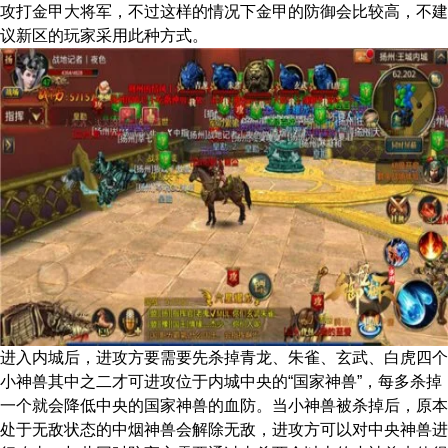
攻打金甲大将军，不过这样的情况下金甲的防御会比较高，不建
议新区的玩家采用此种方式。
进入内城后，进攻方要需要先杀掉青龙、朱雀、玄武、白虎四个
小神兽其中之二才可进攻位于内城中央的“国家神兽”，每多杀掉
一个就会降低中央的国家神兽的血防。当小神兽被杀掉后，原本
处于无敌状态的中烟神兽会解除无敌，进攻方可以对中央神兽进