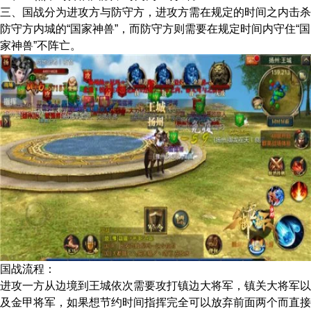
三、国战分为进攻方与防守方，进攻方需在规定的时间之内击杀
防守方内城的“国家神兽”，而防守方则需要在规定时间内守住“国
家神兽”不阵亡。
国战流程：
进攻一方从边境到王城依次需要攻打镇边大将军，镇关大将军以
及金甲将军，如果想节约时间指挥完全可以放弃前面两个而直接