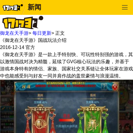
新闻
御龙在天手游
>
每日更新
>
正文
《御龙在天手游》国战玩法介绍
2016-12-14
官方
《御龙在天手游》是一款上手特别快、可玩性特别强的游戏，其
以激情国战对决为精髓，延续了GVG核心玩法的乐趣，并基于
游戏本身特有的情侣、家族、国家社交关系链让全体玩家在游戏
中也能感受到与好友一同并肩作战的盖世豪情与浪漫温情。