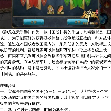
《御龙在天手游》作为一款【国战】类的手游，其精髓就是【国
战】。为了能更好的获得游戏体验，战争是最直接的一种对战体
验。通过在本国或者敌国境内的一系列任务的完成，来取得进攻
或防守的胜利。普通玩家可以体验到万军从中取上将首级之快
感，而国家官员则可以体会到指挥千军万把掌握胜利与鼓掌之间
的英勇豪气。在国战结束后，还会根据玩家在国战中的表现来给
予相应的奖励，是不是超赞呢。下面小编就详细给大家介绍一下
【国战】的具体玩法。
详细步骤：
一、宣战是由国家的国王(女王)、王后(亲王)、大都督这三个官
员发动的对除盟国之外的敌国战事，以上官员可以同过“天下”面
板中的官权来进行操作。
二、20点准时开启国战，时间为30分钟。