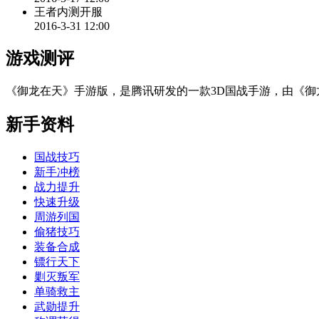
王者内测开服
2016-3-31 12:00
游戏测评
《御龙在天》手游版，是腾讯研发的一款3D国战手游，由《御龙在
新手资料
国战技巧
新手冲榜
战力提升
快速升级
周游列国
偷猪技巧
装备合成
镖行天下
剿灭叛军
单骑救主
武勋提升