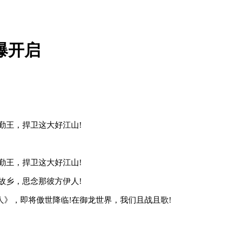
爆开启
勤王，捍卫这大好江山!
勤王，捍卫这大好江山!
故乡，思念那彼方伊人!
》，即将傲世降临!在御龙世界，我们且战且歌!