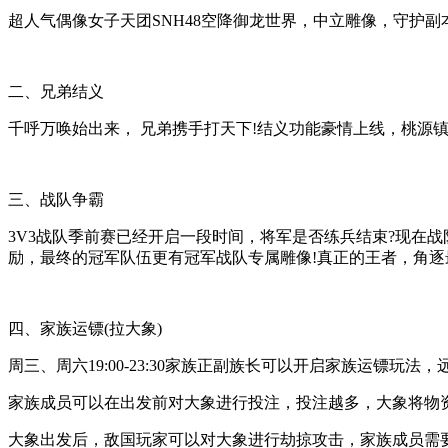
超人气偶像女子天团SNH48空降御龙世界，中立雕像，守护副
二、兄弟结义
千呼万唤始出来， 兄弟携手打天下!结义功能豪情上线，桃源
三、战队争霸
3V3战队季前赛已经开启一段时间，将军是否练兵结束?现在
励，最终的冠军队伍更有冠军战队专属雕像!真正的王者，角逐
四、家族运镖(拉大象)
周三、周六19:00-23:30家族正副族长可以开启家族运镖
家族成员可以在出发前对大象进行投注，投注越多，大象将物
大象出发后，敌国玩家可以对大象进行劫掠攻击，家族成员需