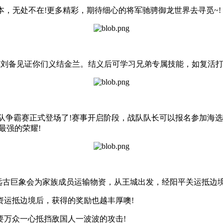
本，无处不在!更多精彩，期待细心的将军驰骋御龙世界去寻觅~!
镇刘备见证你们义结金兰。结义后可学习兄弟专属技能，如复活打
战队争霸赛正式登场了!赛事开启阶段，战队队长可以报名参加海
最强的荣耀!
玩法，远古巨象会为家族成员运输物资，从王城出发，经阳平关运抵边
资运抵边境后，获得的奖励也越丰厚噢!
要万众一心抵挡敌国人一波波的攻击!