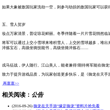
如果大象被敌国玩家洗劫一空，则参与劫掠的敌国玩家可以获
五、雪人贺岁
妆点万家清景，普绽琼花鲜丽。冬季伴随着一片片雪花悄然临
将军可以通过上交小雪球来堆积雪人，上交的雪球越多，堆出
淬炼宝石，高级坐骑技能书，高级坐骑淬炼石……
戎马征战，伊人随行。江山美人，能者兼得!期待将军能在御
致力于提升游戏品质，为玩家创造更多快乐，是《御龙在天手
再逛逛>>
相关阅读：
公告
(2016-09-26)
御龙在天手游“缘定御龙”资料片抢先看