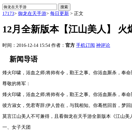
17173
>
御龙在天手游
>
每日更新
>
正文
12月全新版本【江山美人】 火
时间：2016-12-14 15:54
作者：
官方
手机订阅
神评论
新闻导语
烽火印啸，浴血之师;将帅有令，勤王之事。你浴血厮杀，奉命
尊敬的将军：
烽火印啸，浴血之师;将帅有令，勤王之事。你浴血厮杀，奉命
彼方淑女，凭君寄辞;伊人曾在，与我相知。你蓦然回首，梦回
莫言江山美人不可兼得，且看御龙在天手游全新版本《江山美人
一、女子天团