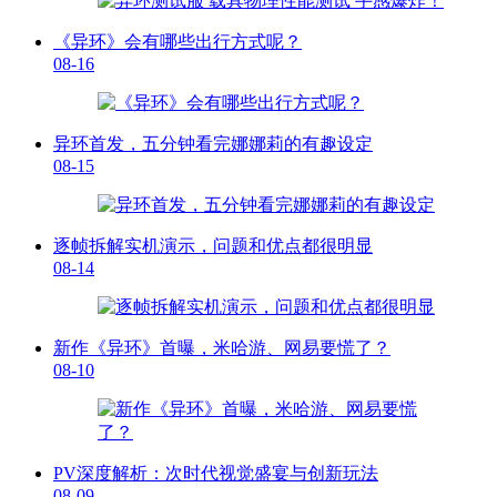
《异环》会有哪些出行方式呢？
08-16
异环首发，五分钟看完娜娜莉的有趣设定
08-15
逐帧拆解实机演示，问题和优点都很明显
08-14
新作《异环》首曝，米哈游、网易要慌了？
08-10
PV深度解析：次时代视觉盛宴与创新玩法
08-09