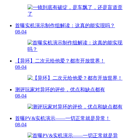
首曝实机演示制作组解读：这真的能实现吗？
08-04
【异环】二次元给他爱？都市开放世界！
08-04
测评玩家对异环的评价，优点和缺点都有
08-04
首曝PV&实机演示——一切正常就是异常！
08-04