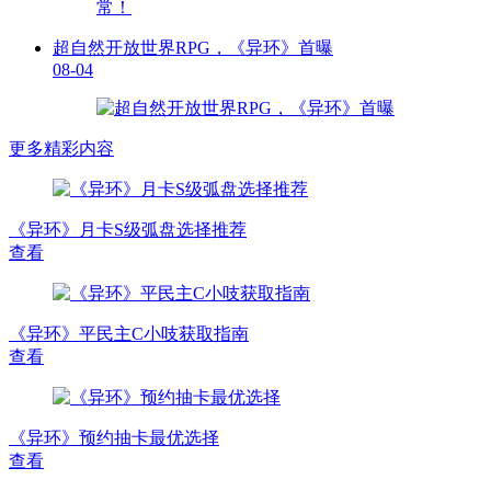
超自然开放世界RPG，《异环》首曝
08-04
更多精彩内容
《异环》月卡S级弧盘选择推荐
查看
《异环》平民主C小吱获取指南
查看
《异环》预约抽卡最优选择
查看