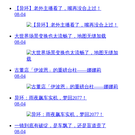
【异环】老外主播看了，嘴再没合上过！
08-04
大世界场景变换也太流畅了，地图无缝加载
08-04
古董店「伊波恩」的重磅台柱——娜娜莉
08-04
异环：雨夜飙车实机，梦回2077！
08-04
一镜到底有破绽，是车飘了，还是盲道歪了
08-04