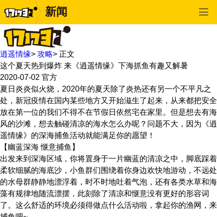
新闻
逍遥情缘
>
攻略
>
正文
这个夏天热到爆炸 来《逍遥情缘》下海抓鱼有趣又解暑
2020-07-02
官方
夏日炎炎似火烧，2020年的夏天除了炎热还有另一个不平凡之
处，新冠疫情在国内某些地方又开始滋生了起来，从来都把安全
放在第一位的我们不得不在节假日依然宅在家里。但是想去有海
风的沙滩，想去触碰清凉的海水怎么办呢？问题不大，因为《逍
遥情缘》的深海捕鱼活动就能满足你的愿望！
【幽蓝深海 惬意捕鱼】
出发来到深海区域，你将置身于一片幽蓝的清凉之中，脚底踩着
柔软细腻的海底沙，小鱼群们围绕着你身边欢快地游动，不远处
的水母群静静地漂浮着，时不时地吐着气泡，还有各类水草和海
藻有规律地随流漂摆，此刻除了清凉和惬意没有更好的形容词
了。这么舒适的环境必须得做点什么活动啦，拿起你的渔网，来
捕鱼吧~