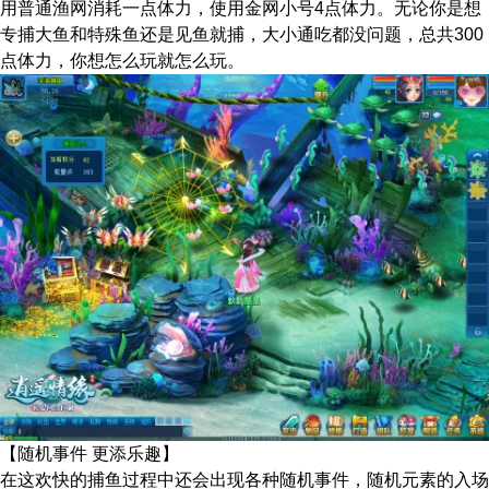
用普通渔网消耗一点体力，使用金网小号4点体力。无论你是想
专捕大鱼和特殊鱼还是见鱼就捕，大小通吃都没问题，总共300
点体力，你想怎么玩就怎么玩。
【随机事件 更添乐趣】
在这欢快的捕鱼过程中还会出现各种随机事件，随机元素的入场