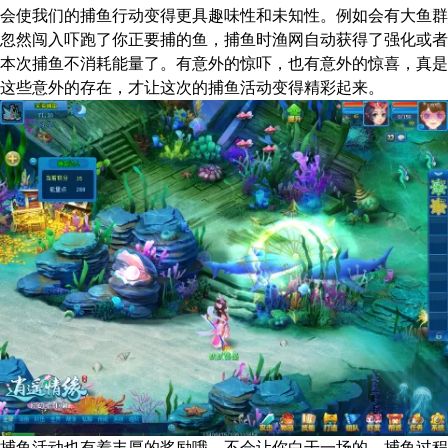
会使我们的捕鱼行动变得更具趣味性和未知性。例如会有大鱼群
忽然闯入吓跑了你正要捕的鱼，捕鱼时渔网自动获得了强化或者
本次捕鱼不消耗能量了。有意外的惊吓，也有意外的惊喜，真是
这些意外的存在，才让这次的捕鱼活动变得精彩起来。
捕鱼活动也有着丰厚的奖励哦，不会让你白干一场的，捕鱼过程