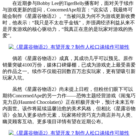
在近期参与Bobby Lee的TigerBelly播客时，面对关于续作
与游戏更新的提问，ConcernedApe坦言：“说实话，我最终可
能会制作《星露谷物语2》。”当被问及为何不为游戏更新收费
时，他表示：“我只是不太在乎金钱”，并强调经济利益从来不
是开发游戏的核心驱动力，“我真正在意的是玩家对游戏的热
爱”。
倘若《星露谷物语2》成真，其成功几乎可以预见。原作
销量突破4100万份，媒体口碑爆棚，已成为游戏史上最受喜爱
的作品之一。续作不仅能召回数百万忠实玩家，更有望吸引新
玩家入坑。
虽然《星露谷物语2》尚未提上日程，但粉丝们眼下可以
期待ConcernedApe的另一力作——恐怖主题经营游戏《闹鬼巧
克力店(Haunted Chocolatier)》正在积极开发中，预计未来五年
内面世。该作将延续温馨治愈的美术风格，但相比《星露谷物
语》会加入更多动作元素，玩家将经营巧克力商店并与人类、
幽灵顾客互动。更多项目详情有望在近期公布。