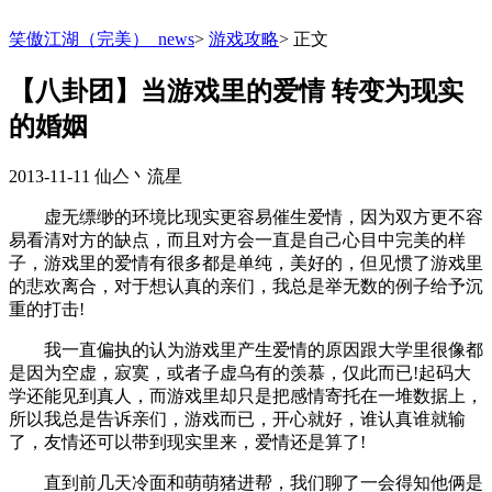
笑傲江湖（完美）_news
>
游戏攻略
>
正文
【八卦团】当游戏里的爱情 转变为现实
的婚姻
2013-11-11
仙亼丶流星
虚无缥缈的环境比现实更容易催生爱情，因为双方更不容
易看清对方的缺点，而且对方会一直是自己心目中完美的样
子，游戏里的爱情有很多都是单纯，美好的，但见惯了游戏里
的悲欢离合，对于想认真的亲们，我总是举无数的例子给予沉
重的打击!
我一直偏执的认为游戏里产生爱情的原因跟大学里很像都
是因为空虚，寂寞，或者子虚乌有的羡慕，仅此而已!起码大
学还能见到真人，而游戏里却只是把感情寄托在一堆数据上，
所以我总是告诉亲们，游戏而已，开心就好，谁认真谁就输
了，友情还可以带到现实里来，爱情还是算了!
直到前几天冷面和萌萌猪进帮，我们聊了一会得知他俩是