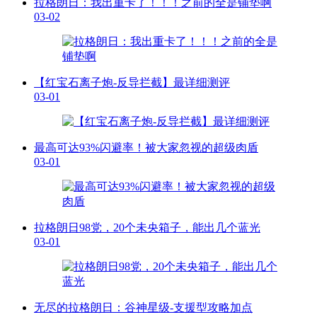
拉格朗日：我出重卡了！！！之前的全是铺垫啊
03-02
【红宝石离子炮-反导拦截】最详细测评
03-01
最高可达93%闪避率！被大家忽视的超级肉盾
03-01
拉格朗日98党，20个未央箱子，能出几个蓝光
03-01
无尽的拉格朗日：谷神星级-支援型攻略加点