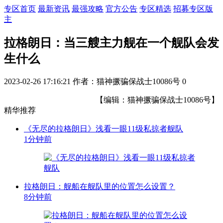
专区首页
最新资讯
最强攻略
官方公告
专区精选
招募专区版
主
拉格朗日：当三艘主力舰在一个舰队会发
生什么
2023-02-26 17:16:21
作者：猫神撅骗保战士10086号
0
【编辑：猫神撅骗保战士10086号】
精华推荐
《无尽的拉格朗日》浅看一眼11级私掠者舰队
1分钟前
拉格朗日：舰船在舰队里的位置怎么设置？
8分钟前