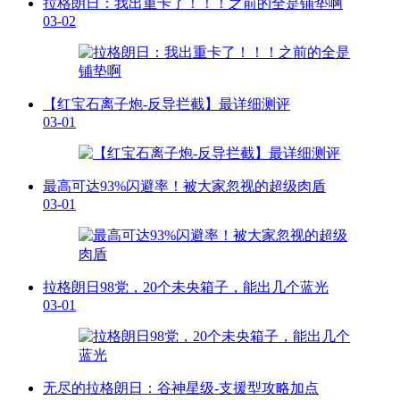
拉格朗日：我出重卡了！！！之前的全是铺垫啊
03-02
【红宝石离子炮-反导拦截】最详细测评
03-01
最高可达93%闪避率！被大家忽视的超级肉盾
03-01
拉格朗日98党，20个未央箱子，能出几个蓝光
03-01
无尽的拉格朗日：谷神星级-支援型攻略加点