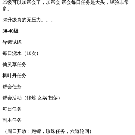
25级可以加帮会了，加帮会 帮会每日任务是大头，经验非常
多。
30升级真的无压力。。。
30-40级
异镜试练
每日浇水（10次）
仙灵草任务
枫叶丹任务
帮会任务
帮会活动（修炼 女娲 扫荡）
每日任务
副本任务
（周日开放：跑镖，珍珠任务，六道轮回）