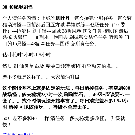
38-48秘境刷怪
个人清任务习惯：上线吃枫叶丹---帮会接完全部任务---帮会狩
猎场清怪---回帮然后回五方城 异镜试练---战场任务（10J委
托）---边流村 新手镖---回城 38听风卷 侠义任务 按顺序 最后
杀掉 火狐狸 --- 38副本 --跑回去 刷掉帮会杀怪任务 听风卷 门
口的15只怪---48副本任务---回帮 交所有任务。。
估计耗时1小时-1.5小时
然后 刷 仙灵草 战场 精英白领蛙 破阵 有空就去秘境。。。
差不多就是这样了。。大家加油升级。
这个阶段基本上就是固定的玩法，每日清掉任务，有空刷600
战场怪，多去秘境2小时一次 刷刷宝石。。40级+应该要+7一
套了。。找个时候玩法开始丰富了。每日清完差不多1.5-3小
时 清掉 可以随便玩。。等级不会差太多。
50++差不多和40+一样 清任务，多去秘境 多刷怪。 升级就
快！