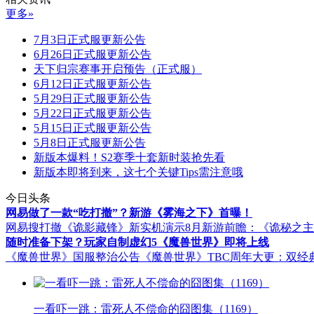
更多»
7月3日正式服更新公告
6月26日正式服更新公告
天下归宗赛事开启预告（正式服）
6月12日正式服更新公告
5月29日正式服更新公告
5月22日正式服更新公告
5月15日正式服更新公告
5月8日正式服更新公告
新版本爆料！S2赛季十套新时装抢先看
新版本即将到来，这七个关键Tips需注意哦
今日头条
网易做了一款“吃打撤”？新游《雾海之下》首曝！
网易搜打撤《诡影藏锋》新实机演示
8月新游前瞻：《诡秘之
随时准备下架？玩家自制虚幻5《魔兽世界》即将上线
《魔兽世界》国服整治公告
《魔兽世界》TBC周年大更：双经
一看吓一跳：雷死人不偿命的囧图集（1169）