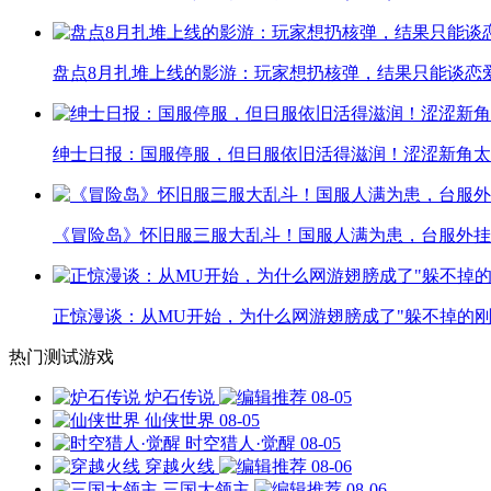
盘点8月扎堆上线的影游：玩家想扔核弹，结果只能谈恋
绅士日报：国服停服，但日服依旧活得滋润！涩涩新角太
《冒险岛》怀旧服三服大乱斗！国服人满为患，台服外挂
正惊漫谈：从MU开始，为什么网游翅膀成了"躲不掉的刚
热门测试游戏
炉石传说
08-05
仙侠世界
08-05
时空猎人·觉醒
08-05
穿越火线
08-06
三国大领主
08-06