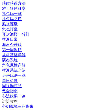
琅纹获得方法
雅士答题答案
礼包码一览
礼包码兑换
风水等级
怎么打坐
开封酒楼一醉轩
帮派日常
海河令获取
第一周攻略
战斗基础详解
演奏系统
角色属性详解
帮派系统介绍
身份玩法一览
每日必做
周限购商品
氪金指南
心法效果一览
进阶攻略
心剑战境三苏夜来