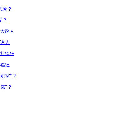
爱？
诱人
猖狂
需"？