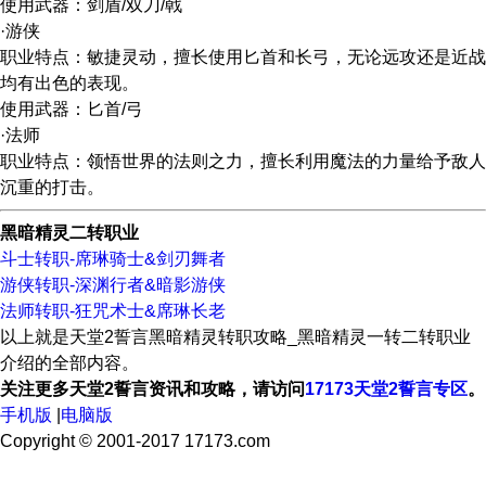
使用武器：剑盾/双刀/戟
·游侠
职业特点：敏捷灵动，擅长使用匕首和长弓，无论远攻还是近战
均有出色的表现。
使用武器：匕首/弓
·法师
职业特点：领悟世界的法则之力，擅长利用魔法的力量给予敌人
沉重的打击。
黑暗精灵二转职业
斗士转职-席琳骑士&剑刃舞者
游侠转职-深渊行者&暗影游侠
法师转职-狂咒术士&席琳长老
以上就是天堂2誓言黑暗精灵转职攻略_黑暗精灵一转二转职业
介绍的全部内容。
关注更多天堂2誓言资讯和攻略，请访问
17173天堂2誓言专区
。
手机版
|
电脑版
Copyright © 2001-2017 17173.com