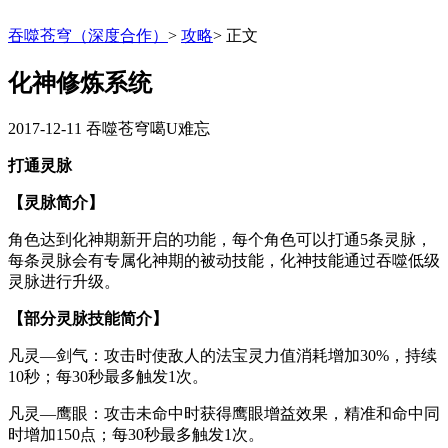
吞噬苍穹（深度合作）
>
攻略
>
正文
化神修炼系统
2017-12-11
吞噬苍穹噶U难忘
打通灵脉
【灵脉简介】
角色达到化神期新开启的功能，每个角色可以打通5条灵脉，
每条灵脉会有专属化神期的被动技能，化神技能通过吞噬低级
灵脉进行升级。
【部分灵脉技能简介】
凡灵—剑气：攻击时使敌人的法宝灵力值消耗增加30%，持续
10秒；每30秒最多触发1次。
凡灵—鹰眼：攻击未命中时获得鹰眼增益效果，精准和命中同
时增加150点；每30秒最多触发1次。