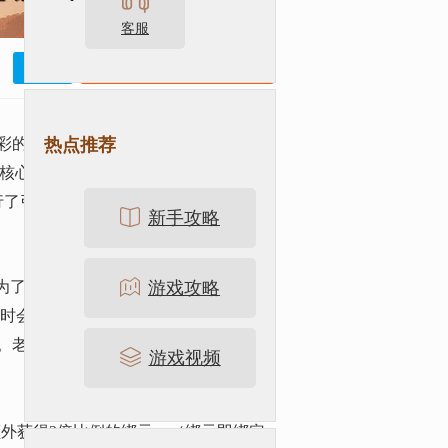
客服
独家礼包
官网
已有
324
人参与
热点推荐
精彩的游戏世界。但是老太极的问题也是
的核心技术瓶颈。为了让大家能有更好的
行了引擎升级并通过了版本稳定性测试，
新手攻略
游戏攻略
为了让您能体验到更新更优质的游戏版
时会有更多玩家和您一起开启新的太极
。老版本服务器跟新版本服务器不能兼
游戏视频
并额外获得2倍比例的绑元。（绑元即绑定