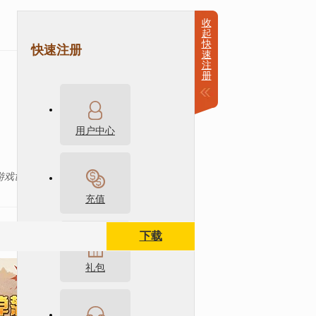
收
起
快
快速注册
速
注
册
神评论
0
用户中心
游戏世界。
新闻导语
充值
下载
礼包