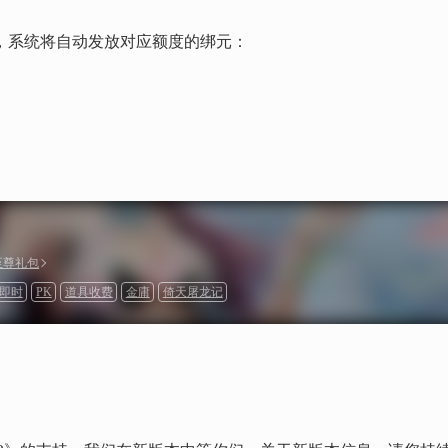
，系统将自动发放对应额度的绑元：
家至尊礼包
即时
PK
道具收费
金庸
倚天屠龙记