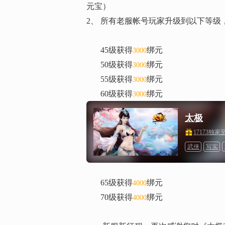
元宝）
2、
所有老服帐号玩家升级到以下等级
45级获得
绑元
3000
50级获得
绑元
3000
55级获得
绑元
3000
60级获得
绑元
3000
太极
17173独
武侠
写实
65级获得
绑元
4000
70级获得
绑元
4000