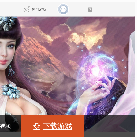
热门游戏
DNF
传奇4
剑网3旗舰版
新天龙八部
自由
诛仙世界
新仙侠5
下载游戏
视频