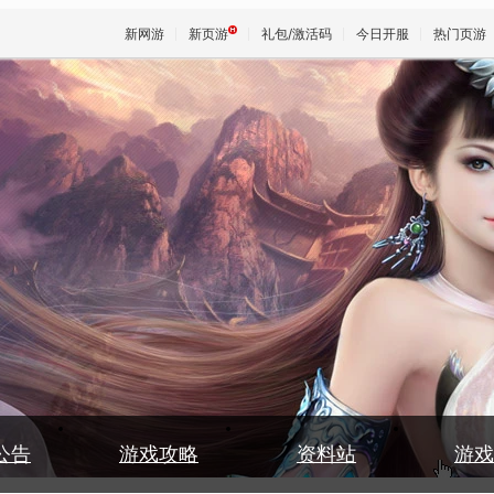
新网游
新页游
礼包/激活码
今日开服
热门页游
魔兽
天堂
王权与
公告
游戏攻略
资料站
游戏