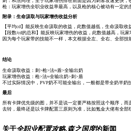
刺：和法同理，至于玩家增伤排在前面是因为刺客攻速更快，
枪：玩家增伤全职业收益率最高，以及枪的核心被动有一定的
附录：生命汲取与玩家增伤收益分析
【平均cd】能反映生命汲取的收益，此数值越低，生命汲取收
【段数/cd的总和】能反映玩家增伤的收益，此数值越高，玩家
因为每个玩家带的技能不一样，本文根据全左、全右、全部技
结论
生命汲取收益：刺>枪>法≈盾>全输出奶
玩家增伤收益：枪>法≈全输出奶>刺>盾
不过实际情况中，PVP奶不可能全输出，一般都是带全奶半
最后
所有卡牌优先级的图，并不是说一定要严格按照这个顺序，而
去转，最终还是以卡牌配置三原则为准，比如氪金大佬有全部
关于
全职业配置攻略,森之国度
的新闻