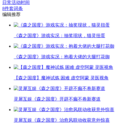
日常活动时间
8件套词条
编辑推荐
《森之国度》游戏实况：抽奖现状，猫灵扭蛋
《森之国度》游戏实况：抱着大佬的大腿打花御
【森之国度】魔神试炼 困难 虚空阿蒙 灵医视角
灵犀互娱《森之国度》开辟不癫不卷新赛道
灵犀互娱《森之国度》治愈风联动收获意外惊喜