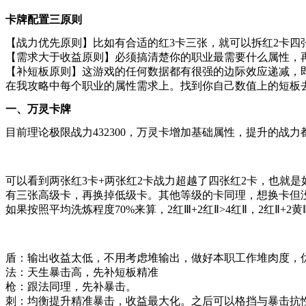
卡牌配置三原则
【战力优先原则】比如有合适的红3卡三张，就可以拆红2卡
【需求大于收益原则】必须搞清楚你的职业最需要什么属性，
【补短板原则】这游戏的任何数据都有很强的边际效应递减，
在我攻略中每个职业的属性需求上。找到你自己数值上的短板
一、万灵卡牌
目前理论极限战力432300，万灵卡增加基础属性，提升的战
可以看到两张红3卡+两张红2卡战力超越了四张红2卡，也就
有三张高级卡，再换掉低级卡。其他等级的卡同理，想换卡但
如果按照平均洗炼程度70%来算，2红Ⅲ+2红Ⅱ>4红Ⅱ，2红Ⅱ+2黄Ⅲ>
盾：输出收益太低，不用考虑堆输出，做好本职工作堆肉度，
法：天生暴击高，先补短板精准
枪：跟法同理，先补暴击。
刺：均衡提升精准暴击，收益最大化。之后可以格挡与暴击抗