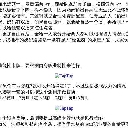
果选其一，暴击偏向pvp，能给队友加更多血，格挡偏向pve
队容错率下降，得不偿失。因为奶妈输出再高也天生比不上输出职
，增加容错率。其逻辑就是合理化资源配置，让专业的人（输出
况。奶妈有双盾，如果自己脆弱，就要给自己一个盾，再给别人
可以给他套双盾来扛住点名。
以更加自由灵活，全给一人或分开给两人都可以根据战力情况而
来说，我推荐的奶妈道路是一条有强大“松弛感”的康庄大道，大
于功能性卡牌，要根据自身职业特性来选择。
是如果你有两张红3就可以开始换红2了，不过这是极限战力的情
没凑满一套的可以按这个逻辑来做替换。
黄Ⅲ，2黄Ⅲ+1红Ⅰ<3红Ⅰ，2红Ⅰ+1黄Ⅱ>3黄Ⅱ。
红卡没有反弹，后期要换成高级卡牌也就是风行/急速
cd长。法师被动技能有个盾，相当于比别的输出职业等效血量更