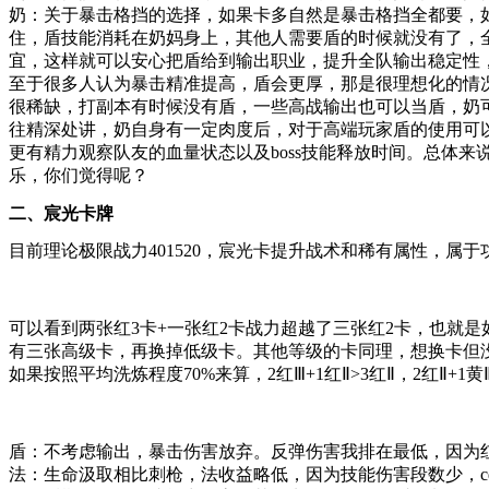
奶：关于暴击格挡的选择，如果卡多自然是暴击格挡全都要，如
住，盾技能消耗在奶妈身上，其他人需要盾的时候就没有了，全
宜，这样就可以安心把盾给到输出职业，提升全队输出稳定性
至于很多人认为暴击精准提高，盾会更厚，那是很理想化的情
很稀缺，打副本有时候没有盾，一些高战输出也可以当盾，奶
往精深处讲，奶自身有一定肉度后，对于高端玩家盾的使用可
更有精力观察队友的血量状态以及boss技能释放时间。总体
乐，你们觉得呢？
二、宸光卡牌
目前理论极限战力401520，宸光卡提升战术和稀有属性，属
可以看到两张红3卡+一张红2卡战力超越了三张红2卡，也就
有三张高级卡，再换掉低级卡。其他等级的卡同理，想换卡但
如果按照平均洗炼程度70%来算，2红Ⅲ+1红Ⅱ>3红Ⅱ，2红Ⅱ+1黄Ⅲ>3
盾：不考虑输出，暴击伤害放弃。反弹伤害我排在最低，因为
法：生命汲取相比刺枪，法收益略低，因为技能伤害段数少，