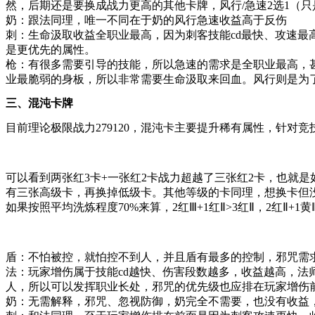
然，后期还是要换成战力更高的其他卡牌，风行/急速2选1（
奶：跟法同理，唯一不同在于奶的风行急速收益高于反伤
刺：生命汲取收益全职业最高，因为刺客技能cd最快、攻速
是更优先的属性。
枪：有很多需要引导的技能，所以急速的需求是全职业最高，
业最脆弱的身板，所以非常需要生命汲取来回血。风行则是为
三、混沌卡牌
目前理论极限战力279120，混沌卡主要提升稀有属性，针对
可以看到两张红3卡+一张红2卡战力超越了三张红2卡，也就
有三张高级卡，再换掉低级卡。其他等级的卡同理，想换卡但
如果按照平均洗炼程度70%来算，2红Ⅲ+1红Ⅱ>3红Ⅱ，2红Ⅱ+1黄Ⅲ
盾：不怕被控，就怕控不到人，并且盾有最多的控制，邪咒需
法：玩家增伤属于技能cd越快、伤害段数越多，收益越高，法
人，所以可以发挥职业长处，邪咒的优先级也应排在玩家增伤
奶：无需解释，邪咒、忽视防御，奶完全不需要，也没有收益，