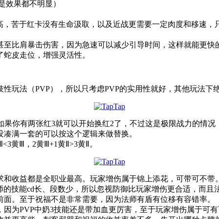
只是效果都不明显）
最高，苦于红卡没有生命汲取，以及近战更需要一定肉度和移速，
甚至比肩暴击伤害，因为急速可以减少引导时间，这样就能更快的
了蛇皮走位，增强灵活性。
竞技性玩法（PVP），所以只考虑PVP的实用性就好，其他玩法
是如果你有两张红3就可以开始换红2了，不过这是极限战力的情
没凑满一套的可以按这个逻辑来做替换。
<3黄Ⅲ，2黄Ⅲ+1黄Ⅱ>3黄Ⅱ。
求和收益都是全职业最高。玩家增伤属于锦上添花，可带可不带
师的技能cd长、段数少，所以忽视防御比玩家增伤更合适，而且
前面。至于祝福不是非常需要，因为法师有盾有位移有容错率。
因为PVP中奶3技能还是带加血更厉害，至于玩家增伤属于可