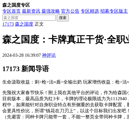
森之国度专区
专区首页
最新资讯
最强攻略
官方公告
专区精选
招募专区版主
搜索
17173
森之国度
正文
森之国度：卡牌真正干货·全职
2024-03-28 16:39:07
神评论
17173 新闻导语
生命汲取收益：刺>枪>法≈盾>全输出奶 玩家增伤收益：枪>法
先预祝大家春节快乐！附上我在其他平台的评论，作为给森国
目前版本，最高品质为红3卡，卡牌的理论极限战力为111294
程中，如果能针对自身职业特点有所侧重的去获取卡牌配置，
会更具性价比，所谓“钱花在刀刃上”，以这个目标我们出发吧
（先避雷：同种卡牌只能带一套，不能一整页全带同种卡牌，