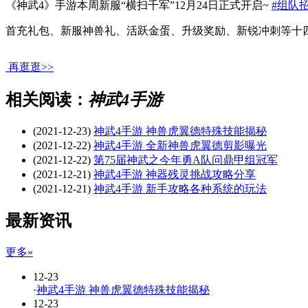
《神武4》手游本周新服“横扫千军”12月24日正式开启~
#组队
首充礼包、新服神兽礼、活跃金蛋、升级奖励、新锐冲刺等十
再逛逛>>
相关阅读：
神武4手游
(2021-12-23)
神武4手游 神兽虎翼德特殊技能揭秘
(2021-12-22)
神武4手游 全新神兽虎翼德剪影曝光
(2021-12-22)
第75届神武之今年勇A队问鼎甲组冠军
(2021-12-21)
神武4手游 神器残灵挑战攻略分享
(2021-12-21)
神武4手游 新手攻略各种系统的玩法
最新资讯
更多»
12-23
·
神武4手游 神兽虎翼德特殊技能揭秘
12-23