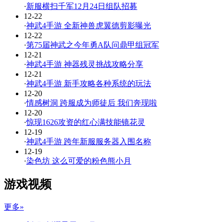
·
新服横扫千军12月24日组队招募
12-22
·
神武4手游 全新神兽虎翼德剪影曝光
12-22
·
第75届神武之今年勇A队问鼎甲组冠军
12-21
·
神武4手游 神器残灵挑战攻略分享
12-21
·
神武4手游 新手攻略各种系统的玩法
12-20
·
情感树洞 跨服成为师徒后 我们奔现啦
12-20
·
惊现1626攻资的红心满技能镜花灵
12-19
·
神武4手游 跨年新服服务器入围名称
12-19
·
染色坊 这么可爱的粉色熊小月
游戏视频
更多»