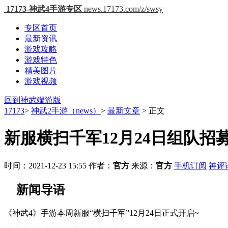
17173-神武4手游专区
news.17173.com/z/swsy
专区首页
最新资讯
游戏攻略
游戏特色
精美图片
游戏视频
回到神武端游版
17173
>
神武2手游（news）
>
最新文章
>
正文
新服横扫千军12月24日组队招
时间：2021-12-23 15:55
作者：
官方
来源：
官方
手机订阅
神评
新闻导语
《神武4》手游本周新服“横扫千军”12月24日正式开启~