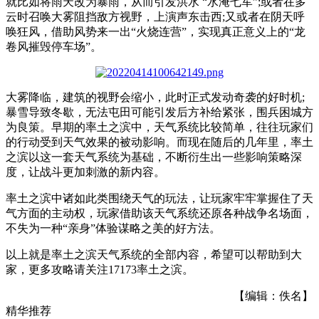
就比如将雨天改为暴雨，从而引发洪水 “水淹七军”;或者在多
云时召唤大雾阻挡敌方视野，上演声东击西;又或者在阴天呼
唤狂风，借助风势来一出“火烧连营”，实现真正意义上的“龙
卷风摧毁停车场”。
大雾降临，建筑的视野会缩小，此时正式发动奇袭的好时机;
暴雪导致冬歇，无法屯田可能引发后方补给紧张，围兵困城方
为良策。早期的率土之滨中，天气系统比较简单，往往玩家们
的行动受到天气效果的被动影响。而现在随后的几年里，率土
之滨以这一套天气系统为基础，不断衍生出一些影响策略深
度，让战斗更加刺激的新内容。
率土之滨中诸如此类围绕天气的玩法，让玩家牢牢掌握住了天
气方面的主动权，玩家借助该天气系统还原各种战争名场面，
不失为一种“亲身”体验谋略之美的好方法。
以上就是率土之滨天气系统的全部内容，希望可以帮助到大
家，更多攻略请关注17173率土之滨。
【编辑：佚名】
精华推荐