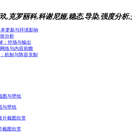
玖,克罗丽科,科谢尼娅,稳态,导染,强度分析
版本更新与环境影响
现状分析
详解：控场与输出
、网络与内容前瞻
集：机制与阵容克制
图与壁纸
片截图欣赏