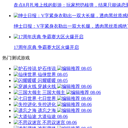
盘点8月扎堆上线的影游：玩家想扔核弹，结果只能谈恋
绅士日报：V字紧身衣勒出一双大长腿，透肉黑丝质感绝
17周年庆典 争霸赛大区火爆开启
热门测试游戏
炉石传说
08-05
仙侠世界
08-05
闪耀暖暖
08-05
穿越火线
08-06
三国大领主
08-06
七日世界
08-06
失控进化
08-06
遗忘之海
08-06
大道仙途
08-06
不思议迷宫
08-06