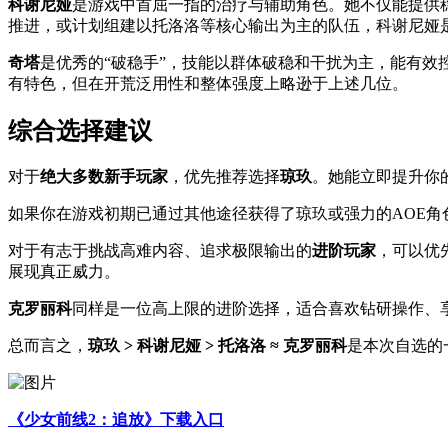
科谢尼娅
是游戏中首屈一指的治疗与辅助角色。她不仅能提供
推进，或计划组建以托洛洛等核心输出为主的队伍，科谢尼娅
奇塔
是优秀的“破稳手”，技能以群体破稳和干扰为主，能有效
有特色，但在开荒泛用性和整体强度上略逊于上述几位。
综合选择建议
对于
绝大多数新手玩家
，优先推荐选择
琼玖
。她能立即提升你
如果你在游戏初期已通过其他途径获得了琼玖或强力的AOE角
对于有志于挑战高难内容、追求极限输出的
进阶玩家
，可以优
展现真正威力。
克罗丽科
同样是一位高上限的进阶选择，适合喜欢钻研操作、
总而言之，
琼玖 > 科谢尼娅 > 托洛洛 ≈ 克罗丽科
是本次自选的
《少女前线2：追放》下载入口