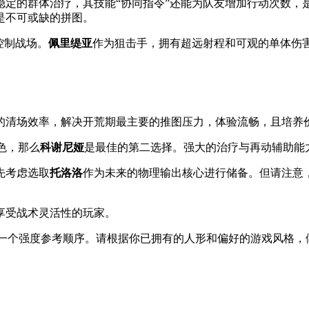
稳定的群体治疗，其技能“协同指令”还能为队友增加行动次数，
是不可或缺的拼图。
控制战场。
佩里缇亚
作为狙击手，拥有超远射程和可观的单体伤
的清场效率，解决开荒期最主要的推图压力，体验流畅，且培养
色，那么
科谢尼娅
是最佳的第二选择。强大的治疗与再动辅助能
先考虑选取
托洛洛
作为未来的物理输出核心进行储备。但请注意
享受战术灵活性的玩家。
一个强度参考顺序。请根据你已拥有的人形和偏好的游戏风格，