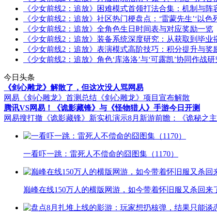
《少女前线2：追放》困难模式首领打法合集：机制与阵
《少女前线2：追放》社区热门梗盘点：‘雷蒙先生’‘以色列
《少女前线2：追放》全角色生日时间表与对应奖励一览
《少女前线2：追放》装备系统深度研究：从获取到毕业
《少女前线2：追放》表演模式高阶技巧：积分提升与奖
《少女前线2：追放》角色‘库洛洛’与‘可露凯’协同作战研
今日头条
《剑心雕龙》解散了，但这次没人骂网易
网易《剑心雕龙》首测总结
《剑心雕龙》项目宣布解散
腾讯VS网易！《诡影藏锋》与《怪物猎人》手游今日开测
网易搜打撤《诡影藏锋》新实机演示
8月新游前瞻：《诡秘之
一看吓一跳：雷死人不偿命的囧图集（1170）
巅峰在线150万人的横版网游，如今带着怀旧服又杀回来