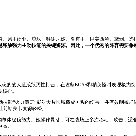
科、佩里缇亚、琼玖、科谢尼娅、夏克里、纳美西丝、黛烟。选
值是释放强力主动技能的关键资源。因此，一个优秀的阵容需要兼
状态的敌人造成毁灭性打击，在攻坚BOSS和精英怪时表现极为
期核心。
动技能“火力覆盖”能对大片区域造成可观的伤害，并有效削减
让前期关卡变得轻松。
秀的单体破稳能力。她操作灵活，可在战场上多次移动、攻击，适
更高。