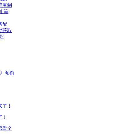
容克制
’等
搭配
励获取
究
主》领衔
了！