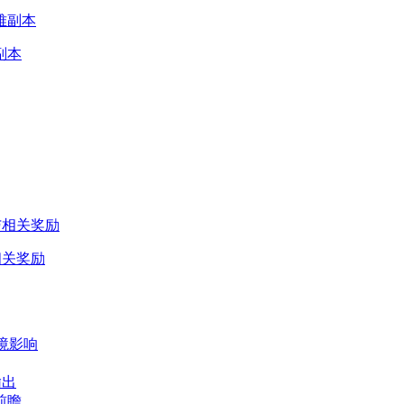
副本
相关奖励
境影响
输出
前瞻