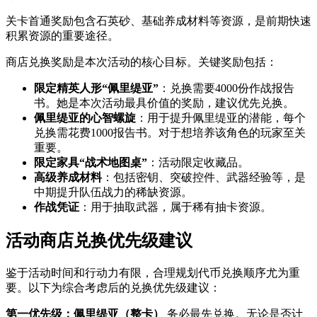
关卡首通奖励包含石英砂、基础养成材料等资源，是前期快速
积累资源的重要途径。
商店兑换奖励是本次活动的核心目标。关键奖励包括：
限定精英人形“佩里缇亚”
：兑换需要4000份作战报告
书。她是本次活动最具价值的奖励，建议优先兑换。
佩里缇亚的心智螺旋
：用于提升佩里缇亚的潜能，每个
兑换需花费1000报告书。对于想培养该角色的玩家至关
重要。
限定家具“战术地图桌”
：活动限定收藏品。
高级养成材料
：包括密钥、突破控件、武器经验等，是
中期提升队伍战力的稀缺资源。
作战凭证
：用于抽取武器，属于稀有抽卡资源。
活动商店兑换优先级建议
鉴于活动时间和行动力有限，合理规划代币兑换顺序尤为重
要。以下为综合考虑后的兑换优先级建议：
第一优先级：佩里缇亚（整卡）
务必最先兑换。无论是否计