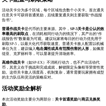
活动关卡分为多个区域，每个区域包含数个小关卡。首次通关
任意关卡可获得首通奖励，后续重复通关则主要获取“作战报
告书”。
普通作战关卡
是代币的主要来源。其中，
SP-5关卡是公认的效
率最高的刷取点
，在消耗相同行动力的情况下，其产出的“作
战报告书”数量最为可观。建议玩家将每日的行动力优先用于
刷取SP-5，以最大化代币获取速度。普通关卡敌人配置以机械
单位为主，建议编入
电击属性或具有范围伤害的人形
，如佩里
缇亚、克罗丽科等，可以显著提升清场效率。
高难作战关卡
（如SP-EX）不消耗行动力，也不产出活动代
币，其意义在于挑战和完成成就，解锁限定头像框等荣誉性奖
励。这些关卡敌人强度高，机制复杂，通常需要玩家拥有成型
的主力队伍和灵活的策略应对。
活动奖励全解析
本次活动奖励主要分为两部分：
关卡首通奖励
与
商店兑换奖
励
。