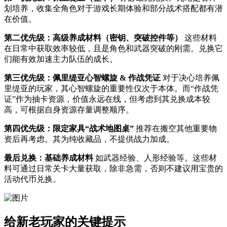
划培养，收集全角色对于游戏长期体验和部分战术搭配都有潜
在价值。
第二优先级：高级养成材料（密钥、突破控件等）
这些材料
在日常中获取效率较低，且是角色和武器突破的刚需。兑换它
们能有效加速主力队伍的成长。
第三优先级：佩里缇亚心智螺旋 & 作战凭证
对于决心培养佩
里缇亚的玩家，其心智螺旋的重要性仅次于本体。而“作战凭
证”作为抽卡资源，价值永远在线，但考虑到其兑换成本较
高，可根据自身资源存量调整顺序。
第四优先级：限定家具“战术地图桌”
推荐在搬空其他重要物
资后再考虑。其为纯收藏品，不提供战力加成。
最后兑换：基础养成材料
如武器经验、人形经验等。这些材
料可通过日常关卡大量获取，除非急需，否则不建议用宝贵的
活动代币兑换。
给新老玩家的关键提示