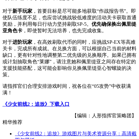
对于
新手玩家
，首要目标是尽可能多地获取“作战报告书”。即
使队伍练度不足，也应尝试挑战较低难度的活动关卡获取首通
奖励，并利用每日行动力坚持刷取SP-5。
优先确保换出佩里缇
亚角色卡
，即使暂时无法培养，也先完成收集。
对于
进阶玩家
，在高效刷取代币的同时，应挑战SP-EX等高难
关卡，完成所有成就。在兑换方面，可以根据自己当前的材料
缺口，更有针对性地调整第二优先级的兑换顺序。如果已拥有
或计划抽取角色“莱娜”，请注意她和佩里缇亚之间存在特定的
支援技能搭配，这可能会影响你兑换佩里缇亚心智螺旋的决
策。
请指挥官们合理安排游戏时间，祝各位在“05攻势”中收获满
满！
《少女前线2：追放》下载入口
【编辑：人形指挥官策略团】
精华推荐
《少女前线2：追放》游戏图片与美术资源分享：高清截