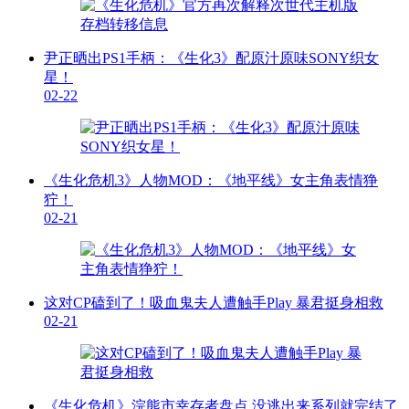
尹正晒出PS1手柄：《生化3》配原汁原味SONY织女
星！
02-22
《生化危机3》人物MOD：《地平线》女主角表情狰
狞！
02-21
这对CP磕到了！吸血鬼夫人遭触手Play 暴君挺身相救
02-21
《生化危机》浣熊市幸存者盘点 没逃出来系列就完结了