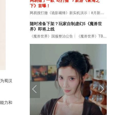
网易做了一款“吃打撤”？新游《雾海之
下》首曝！
网易搜打撤《诡影藏锋》新实机演示
8月新游前瞻：《诡秘之主》领衔
随时准备下架？玩家自制虚幻5《魔兽世
界》即将上线
《魔兽世界》国服整治公告
《魔兽世界》TBC周年大更：双经典团本回归！
为蜀汉
能力和