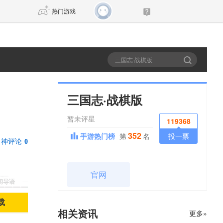
热门游戏
DNF
传奇4
剑网3旗舰版
新天龙八部
三国志·战棋版
暂未评星
自由
诛仙世界
新仙侠5
119368
352
手游热门榜
第
名
投一票
神评论
0
官网
新闻导语
载
相关资讯
更多»