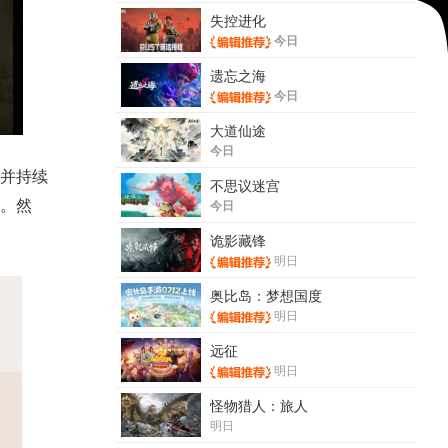
失控进化
今日
遗忘之海
今日
大道仙途
今日
并持续
不思议迷宫
今日
。然
诡影藏锋
明日
奥比岛：梦想国度
明日
远征
明日
怪物猎人：旅人
明日