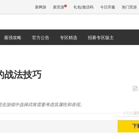
新网游
新页游
礼包/激活码
今日开服
热门页游
最强攻略
官方公告
专区精选
招募专区版主
魔兽
天堂
的战法技巧
王权与
是在游戏中选择武将需要考虑其属性和表现。
17173 
下