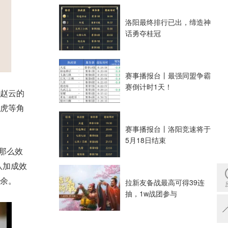
洛阳最终排行已出，缔造神
话勇夺桂冠
赛事播报台丨最强同盟争霸
赛倒计时1天！
赵云的
虎等角
赛事播报台丨洛阳竞速将于
5月18日结束
那么效
队加成效
余。
拉新友备战最高可得39连
抽，1w战团参与