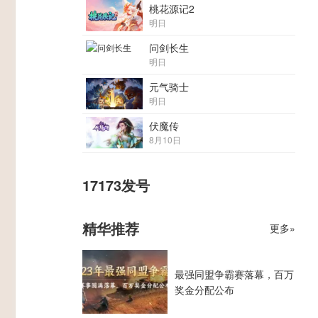
桃花源记2
明日
问剑长生
明日
元气骑士
明日
伏魔传
8月10日
17173发号
精华推荐
更多»
最强同盟争霸赛落幕，百万
奖金分配公布