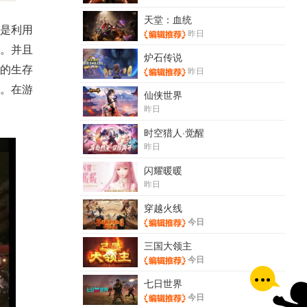
天堂：血统
是利用
昨日
。
并且
炉石传说
的生存
昨日
。在游
仙侠世界
昨日
时空猎人·觉醒
昨日
闪耀暖暖
昨日
穿越火线
今日
三国大领主
今日
七日世界
今日