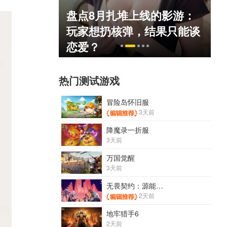
盘点8月扎堆上线的影游：
死人不偿命
玩家想扔核弹，结果只能谈
）
恋爱？
热门测试游戏
冒险岛怀旧服
3天前
降魔录一折服
3天前
万国觉醒
3天前
无畏契约：源能行动
2天前
地牢猎手6
2天前