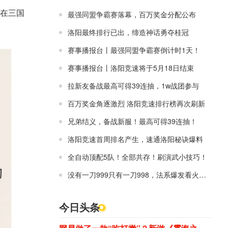
在三国
最强同盟争霸赛落幕，百万奖金分配公布
洛阳最终排行已出，缔造神话勇夺桂冠
赛事播报台丨最强同盟争霸赛倒计时1天！
赛事播报台丨洛阳竞速将于5月18日结束
拉新友备战最高可得39连抽，1w战团参与
百万奖金角逐激烈 洛阳竞速排行榜再次刷新
兄弟结义，备战新服！最高可得39连抽！
洛阳竞速首周排名产生，速通洛阳秘诀爆料
全自动顶配5队！全部共存！刷演武小技巧！
没有一刀999只有一刀998，法系爆发看火烧！
今日头条