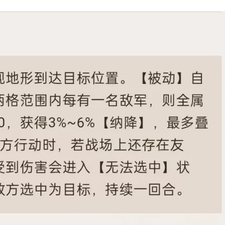
正惊漫谈：从MU开始，为
一看吓一跳：雷
么网游翅膀成了"躲不掉
的囧图集（1169
刚需"？