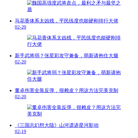
马花香体系太凶残，平民练度也能硬刚排行大佬
02-20
新手武将弱？张星彩攻守兼备，萌新请抱住大腿
02-20
董卓伤害全靠反弹，很赖皮？用这方法完美克制
02-20
《三国志幻想大陆》山河遗迹星河影动
02-19