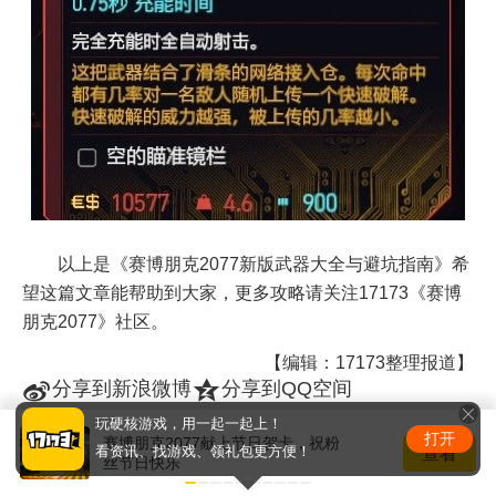
以上是《赛博朋克2077新版武器大全与避坑指南》希
望这篇文章能帮助到大家，更多攻略请关注17173《赛博
朋克2077》社区。
【编辑：17173整理报道】
t
z
分享到新浪微博
分享到QQ空间
w
分享到微信
玩硬核游戏，用一起一起上！
打开
赛博朋克2077献上节日贺卡，祝粉
查看
看资讯、找游戏、领礼包更方便！
丝节日快乐