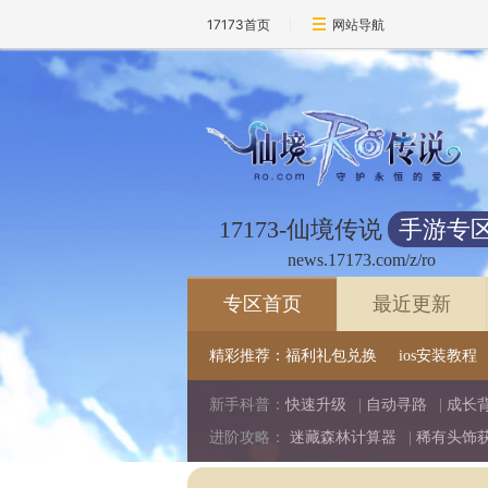
17173首页
网站导航
17173-仙境传说
手游专
news.17173.com/z/ro
专区首页
最近更新
精彩推荐：
福利礼包兑换
ios安装教程
新手科普：
快速升级
|
自动寻路
|
成长
进阶攻略：
迷藏森林计算器
|
稀有头饰