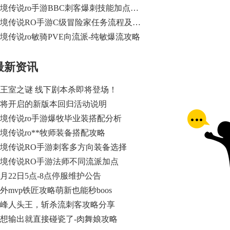
仙境传说ro手游BBC刺客爆刺技能加点及装备搭配攻略
仙境传说RO手游C级冒险家任务流程及材料攻略
境传说ro敏骑PVE向流派-纯敏爆流攻略
最新资讯
王室之谜 线下剧本杀即将登场！
将开启的新版本回归活动说明
境传说ro手游爆牧毕业装搭配分析
境传说ro**牧师装备搭配攻略
境传说RO手游刺客多方向装备选择
境传说RO手游法师不同流派加点
2月22日5点-8点停服维护公告
外mvp铁匠攻略萌新也能秒boos
峰人头王，斩杀流刺客攻略分享
想输出就直接碰瓷了-肉舞娘攻略