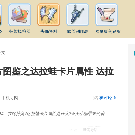
S
技能模拟器
头饰资料
武器制作表
网页版交易所
正文
片图鉴之达拉蛙卡片属性 达拉
手机订阅
神评论
0
得，在哪掉落?达拉蛙卡片属性是什么?今天小编带来仙境
新闻导语