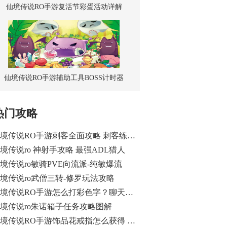
仙境传说RO手游复活节彩蛋活动详解
仙境传说RO手游辅助工具BOSS计时器
热门攻略
仙境传说RO手游刺客全面攻略 刺客练级加点和装备推荐
境传说ro 神射手攻略 最强ADL猎人
境传说ro敏骑PVE向流派-纯敏爆流
境传说ro武僧三转-修罗玩法攻略
仙境传说RO手游怎么打彩色字？聊天打彩色字教程
境传说ro朱诺箱子任务攻略图解
仙境传说RO手游饰品花戒指怎么获得 花戒指获得方法 花戒指升级冰玫瑰戒指