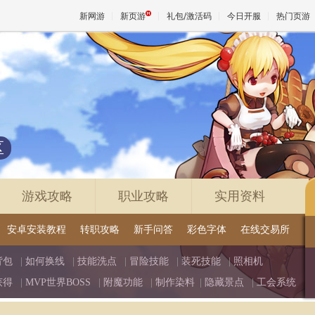
新网游
新页游
礼包/激活码
今日开服
热门页游
魔兽
天堂
区
王权与
游戏攻略
职业攻略
实用资料
安卓安装教程
转职攻略
新手问答
彩色字体
在线交易所
背包
|
如何换线
|
技能洗点
|
冒险技能
|
装死技能
|
照相机
获得
|
MVP世界BOSS
|
附魔功能
|
制作染料
|
隐藏景点
|
工会系统