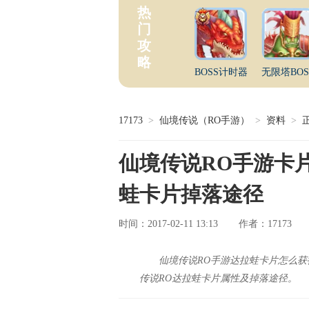
热
门
攻
略
BOSS计时器
无限塔BOS
17173
>
仙境传说（RO手游）
>
资料
>
仙境传说RO手游卡
蛙卡片掉落途径
时间：2017-02-11 13:13
17173
作者：
仙境传说RO手游达拉蛙卡片怎么获
传说RO达拉蛙卡片属性及掉落途径。