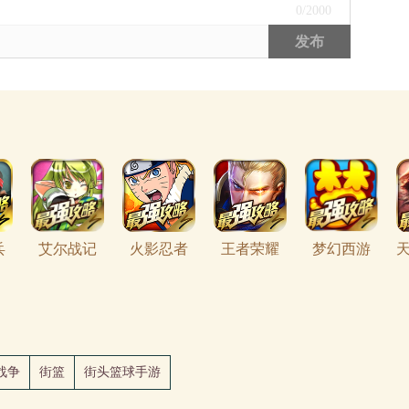
0
/2000
发布
兵
艾尔战记
火影忍者
王者荣耀
梦幻西游
天
战争
街篮
街头篮球手游